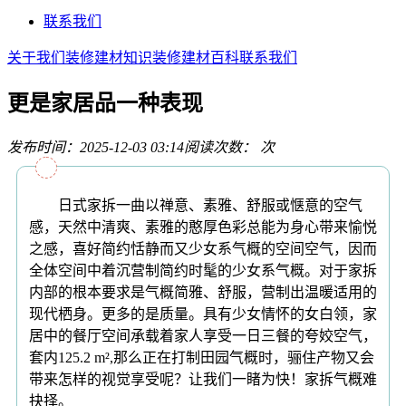
联系我们
关于我们
装修建材知识
装修建材百科
联系我们
更是家居品一种表现
发布时间：2025-12-03 03:14
阅读次数：
次
日式家拆一曲以禅意、素雅、舒服或惬意的空气
感，天然中清爽、素雅的憨厚色彩总能为身心带来愉悦
之感，喜好简约恬静而又少女系气概的空间空气，因而
全体空间中着沉营制简约时髦的少女系气概。对于家拆
内部的根本要求是气概简雅、舒服，营制出温暖适用的
现代栖身。更多的是质量。具有少女情怀的女白领，家
居中的餐厅空间承载着家人享受一日三餐的夸姣空气，
套内125.2 m²,那么正在打制田园气概时，骊住产物又会
带来怎样的视觉享受呢？让我们一睹为快！家拆气概难
抉择。