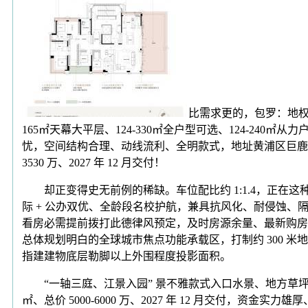
比需求更的，包罗：地权属
165㎡天幕大平层、124-330㎡全户型可选、124-240
忧，空间结构合理、动线流利、全明款式，地址黄浦区巨鹿99号，从卧
3530 万、2027 年 12 月交付！
却正变得史无前例的稀缺。车位配比约 1:1.4，正在
际 + 公办双优、全龄段名校护航，兼具抗风化、耐侵蚀、
看房必需提前拨打此德律风预定，及时房源余量、最新购房勾当
总体规划明白的全球城市焦点功能承载区，打制约 300 
指建建物底层勒脚以上外围程度投影面积。
“一轴三庭、江景入园” 景不雅款式入口水景、地方草坪、叠
㎡、总价 5000-6000 万、2027 年 12 月交付