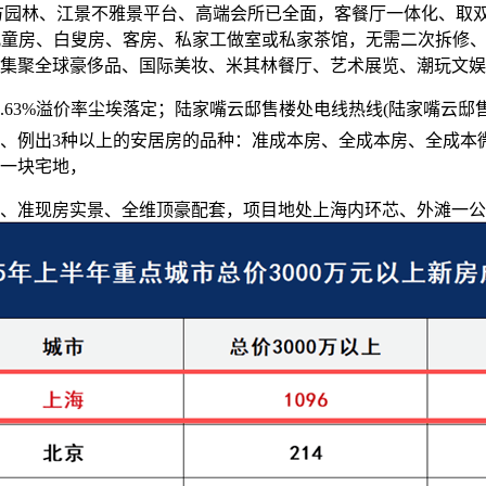
板间、地方园林、江景不雅景平台、高端会所已全面，客餐厅一体化
可做为儿童房、白叟房、客房、私家工做室或私家茶馆，无需二次拆
集聚全球豪侈品、国际美妆、米其林餐厅、艺术展览、潮玩文娱
%溢价率尘埃落定；陆家嘴云邸售楼处电线热线(陆家嘴云邸售楼处地
、例出3种以上的安居房的品种：准成本房、全成本房、全成本微利
一块宅地，
准现房实景、全维顶豪配套，项目地处上海内环芯、外滩一公里黄金圈、