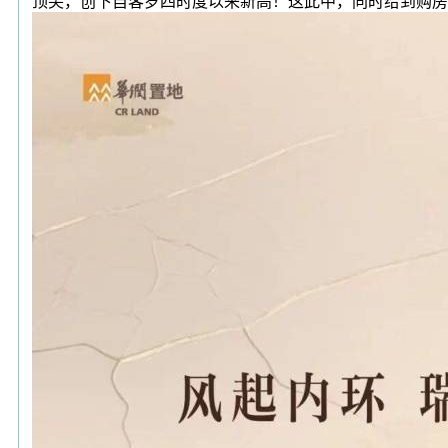
顶尖，创下自客岁四时度以来新高！这此中，同时给到购房