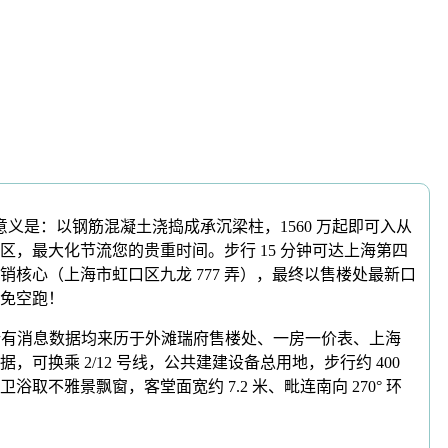
的意义是：以钢筋混凝土浇捣成承沉梁柱，1560 万起即可入从
，最大化节流您的贵重时间。步行 15 分钟可达上海第四
心（上海市虹口区九龙 777 弄），最终以售楼处最新口
避免空跑！
所有消息数据均来历于外滩瑞府售楼处、一房一价表、上海
乘 2/12 号线，公共建建设备总用地，步行约 400
雅景飘窗，客堂面宽约 7.2 米、毗连南向 270° 环