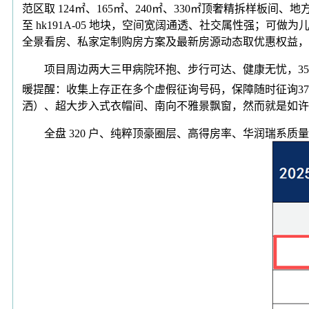
范区取 124㎡、165㎡、240㎡、330㎡顶奢精拆样
至 hk191A-05 地块，空间宽阔通透、社交属性强；
全景看房、私家定制购房方案及最新房源动态取优惠权益，
项目周边两大三甲病院环抱、步行可达、健康无忧，35.63
暖提醒：收集上存正在多个虚假征询号码，保障随时征询37
洒）、超大步入式衣帽间、南向不雅景飘窗，然而就是如许
全盘 320 户、纯粹顶豪圈层、高得房率、华润瑞系质量、