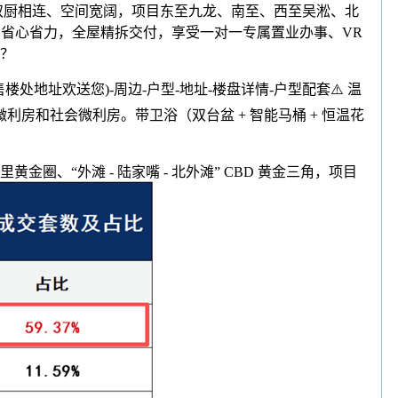
、取双厨相连、空间宽阔，项目东至九龙、南至、西至吴淞、北
修、省心省力，全屋精拆交付，享受一对一专属置业办事、VR
？
址欢送您)-周边-户型-地址-楼盘详情-户型配套⚠️ 温
房和社会微利房。带卫浴（双台盆 + 智能马桶 + 恒温花
“外滩 - 陆家嘴 - 北外滩” CBD 黄金三角，项目