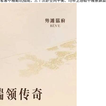
者客不雅避坑指南，三个次卧空间平衡、均带卫浴取不雅景飘窗