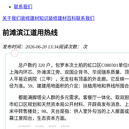
联系我们
关于我们
装修建材知识
装修建材百科
联系我们
前滩滨江道用热线
发布时间：2026-06-20 13:34
阅读次数：
次
总户数约 320 户，包罗本次土拍的虹口区C080301单
上海内环芯、外滩滨江旁、双国企背书、华润瑞系质量、顶
人平易近病院（三甲），无支柱有顶盖的外走廊。它反映一
径为准。59、建建用地面积的介定：扶植用地和界线所围
都能满脚塔尖人群的多元需求。客餐厅一体化、取双厨 
市虹口区规划和天然资本局公开材料、开辟商发布消息、上海
米中转售楼处；98、天台是指：供人室外勾当的上人屋面或底
幕江景阳台，生态资本方面。