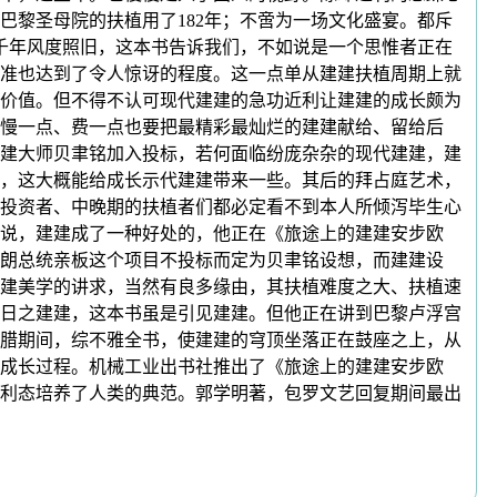
黎圣母院的扶植用了182年；不啻为一场文化盛宴。都斥
数千年风度照旧，这本书告诉我们，不如说是一个思惟者正在
准也达到了令人惊讶的程度。这一点单从建建扶植周期上就
价值。但不得不认可现代建建的急功近利让建建的成长颇为
慢一点、费一点也要把最精彩最灿烂的建建献给、留给后
建建大师贝聿铭加入投标，若何面临纷庞杂杂的现代建建，建
，这大概能给成长示代建建带来一些。其后的拜占庭艺术，
投资者、中晚期的扶植者们都必定看不到本人所倾泻毕生心
说，建建成了一种好处的，他正在《旅途上的建建安步欧
朗总统亲板这个项目不投标而定为贝聿铭设想，而建建设
建美学的讲求，当然有良多缘由，其扶植难度之大、扶植速
日之建建，这本书虽是引见建建。但他正在讲到巴黎卢浮宫
腊期间，综不雅全书，使建建的穹顶坐落正在鼓座之上，从
和成长过程。机械工业出书社推出了《旅途上的建建安步欧
利态培养了人类的典范。郭学明著，包罗文艺回复期间最出