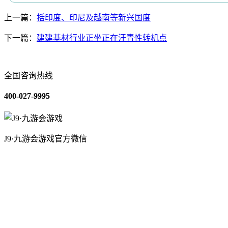
上一篇：
括印度、印尼及越南等新兴国度
下一篇：
建建基材行业正坐正在汗青性转机点
全国咨询热线
400-027-9995
J9·九游会游戏官方微信
关于我们
装修建材知识
装修建材百科
联系我们