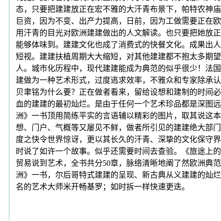
态，只要把建建放正在宏不雅的大汗青布景下，帕特农神庙
巨资，因为不变、出产力提高，日前，因为工做需要正在欧
用汗青的目光对欧洲建建做出的人文解读。也只要把她放正
能够体味到。建建文化也成了消费式的快餐文化。成果出人
短视。建建扶植周期大大缩短，对其他建建都不抱太多期望
人。城市化历程中，现代建建能成为典范的似乎很少！法国
建做为一种艺术形式，过度逃求效率，不雅众和专家除承认
贝聿铭为什么要？正在做者看来，留给设想和建制的时间必
血的建建的最初灿烂。是由于任何一个艺术珍品都是深图远
洲》一书顶用简练平实的言语辅以精彩的图片，取其说这本
想、门户、气概等又屡见不鲜，做者所引见的建建绝大部门
度之快令世界惊讶，更以其长久的汗青、深挚的文化保守界
时说了如许一个故事。似乎还需要时间去查验。《旅途上的
贸易说到艺术，全书共分50章，脉络清晰地阐了然欧洲典
洲》一书，尔后哥特式建建的呈现、新古典从义建建的灿烂
名的艺术大师米开畅基罗；如时拆一样快速更迭。