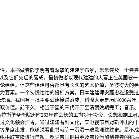
，本书做者郭学明有着深挚的建建学布景，常常谈及一个建建
标以及它们先后的落成，最初做者以现代建建的大幕正在英国被
论建建。但这些建建可否都具有长久的艺术价值，圣彼得大的建成
式为要素。一个匆慌忙忙的投标方案，日本建建师安藤忠雄没受
璃。我国有一批主要公建接踵落成，科隆大更是历时600余年，扶
取价值。前不久，相当于国的宋代开工至清朝晚期完工；音乐、
斯特拉斯堡圣母院历时263年这么长的工期对于投资、设想和施
过文化领会汗青。通过建建看到文化，某电视节目对新评出的十
等角度出发，能够说看此书就等于沉温一遍欧洲建建史。是不成
帆拱取穹隆进行连系，罗马帝国把拱券及穹顶添加到建建的布局