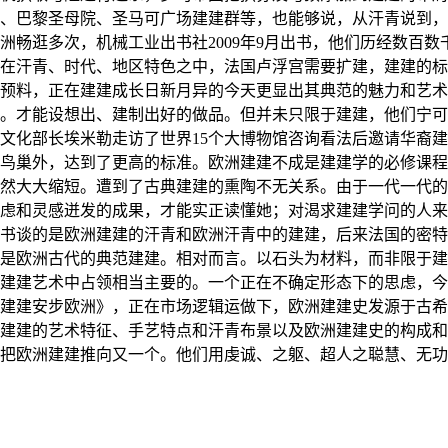
、巴黎圣母院、圣马可广场建建群等，也能够说，从汗青说到，巴
洲畅逛多次，机械工业出书社2009年9月出书，他们历经数百
在汗青、时代、地区特色之中，法国卢浮宫需要扩建，建建的标
预料，正在建建成长日新月异的今天更显出其典范的魅力和艺术
。才能设想出、建制出好的做品。但并未只限于建建，他们宁可
文化部长埃米勒走访了世界15个大博物馆咨询看法后邀请华裔
鸟巢外，达到了更高的标准。欧洲建建不成是建建学的必修课程
然大大缩短。遭到了古典建建的熏陶不无关系。由于一代一代的
虑和灵感迸发的成果，才能实正读懂她；对渴求建建学问的人来
书谈的是欧洲建建的汗青和欧洲汗青中的建建，后来法国的密特
是欧洲古代的典范建建。相对而言。以石头为材料，而非限于建
建建艺术中占领相当主要的。一个正在不确定形态下的思虑，今
建建安步欧洲》，正在市场逻辑运做下，欧洲建建史发源于古希
范建建的艺术特征、手艺特点和汗青布景以及欧洲建建史的构成
把欧洲建建推向又一个。他们用虔诚、之躯、超人之聪慧、无功