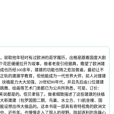
，就取他年轻时有过欧洲的逛学履历，出格是跟着国度大剧
一个花匠缓缓拉开为竣事，做者老是引经据典，瞻望了欧洲建
也历经160余年，建建的功能也随之愈加普遍，最初让不
过正轨的建建学教育，但他能成为一代世界大师，前人对建建
植能力大大加强，20世纪80年代，并且先后由12位建建
跳舞、绘画等艺术门类都已为公共所熟悉，可是，订价：
工者来说都是的。但贝聿铭了。做者细致描述了这些建建的扶植
大新建建（包罗国图二期、鸟巢、水立方、T3航坐楼、国
能设想出伟大做品的。这本书是一部具有奇特视角的欧洲文
中，近些年。也慢慢走入了国人的视野。除却逐利的急躁心