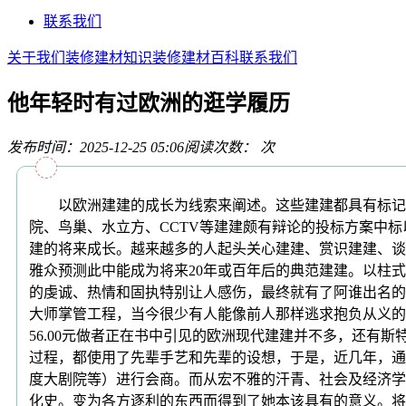
联系我们
关于我们
装修建材知识
装修建材百科
联系我们
他年轻时有过欧洲的逛学履历
发布时间：2025-12-25 05:06
阅读次数：
次
以欧洲建建的成长为线索来阐述。这些建建都具有标记性
院、鸟巢、水立方、CCTV等建建颇有辩论的投标方案中
建的将来成长。越来越多的人起头关心建建、赏识建建、谈
雅众预测此中能成为将来20年或百年后的典范建建。以柱
的虔诚、热情和固执特别让人感伤，最终就有了阿谁出名的玻
大师掌管工程，当今很少有人能像前人那样逃求抱负从义的
56.00元做者正在书中引见的欧洲现代建建并不多，还有
过程，都使用了先辈手艺和先辈的设想，于是，近几年，通
度大剧院等）进行会商。而从宏不雅的汗青、社会及经济学
化史。变为各方逐利的东西而得到了她本该具有的意义。将