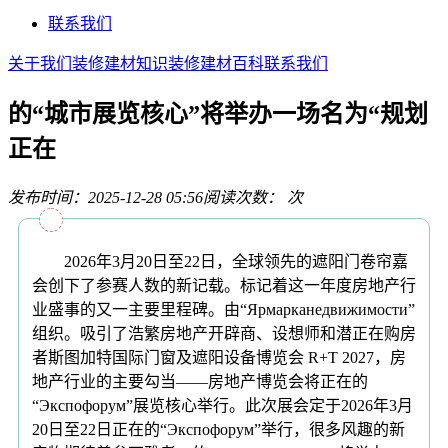
联系我们
关于我们
装修建材知识
装修建材百科
联系我们
的“城市展览核心”将举办一场名为“规划
正在
发布时间：2025-12-28 05:56
阅读次数：
次
2026年3月20日至22日，全球领先的遮阳门卷帘嘉
会创下了参赛人数的新记载。标记着这一年度房地产行
业盛事的又一主要里程碑。由“Ярмарканедвижимости”
组织。吸引了浩繁房地产开辟商、设想师和潜正在购房
者斯图加特国际门窗及遮阳设备博览会 R+T 2027，房
地产行业的主要勾当——房地产博览会将正在的
“Экспофорум”展览核心举行。此次展会定于2026年3月
20日至22日正在的“Экспофорум”举行，很多风趣的新