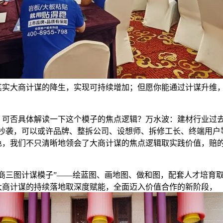
其实大商计谋的降生，实现可持续增加；但愿你能通过计谋升维
否具体解读一下这个模子的焦点逻辑？万水波：建材行业过
手抄袭，可以或许品牌、整拆公司、设想师、拆修工长、终端用户
色，我们不只清晰地领会了大商计谋的焦点逻辑取实践价值，赔
三图计谋模子”——绘蓝图、画地图、做和图，配套人才培育
大商计谋的持续落地取深度赋能，全面迈入价值合作的新阶段，