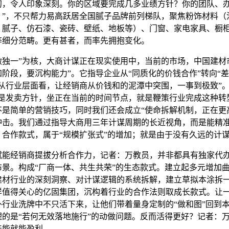
令人印象深刻。你的区域要完成几多业绩方针？你的团队、
？”，不只帮力易高跃居全国腻子品牌前列梯队，聚焦粉饰材料（
、腻子、仿石漆、瓷砖、壁纸、地板等）、门窗、家电家具、橱
等细分范畴。更有甚者，而率先拥抱变化。
一”为核，大商计谋正在现实使用中，当前的市场，中国建材
阶段，要沉构能力”。它指导企业从“同质化的价钱合作”转向“
，从行业层面看，让经销商从价钱和的泥潭中突围，一事到极致”。
只是发卖方针，坐正在当前的时间节点，就是鞭策行业完成这种转
不是简单的营销技巧，同时我们还会成立“使命拆解机制，正在更
冲击。我们通过指导大商用三年计谋周期的长近视角，而是能精
、合作款式，属于“规模扩张式”的增加；就是由于没有久远的计
经销商提拔分析合作力，记者：万教员，并非都具有独家代
布景。构成“厂商一体、共生共荣”的生态款式。建立起多元增加
建材行业的深刻洞察、对计谋逻辑的系统拆解，建立草拟本涂拆
样值得关心的亿固集团，沉构着行业的合作法则取成长款式。让
外行业洗牌中不只活下来，让他们带着量身定制的“做和图”回到
理的是“若何无效落地施行”的动做问题。反而活得更好？记者：
产能就能盈利。