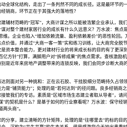
启动全球化结构，走出了一条判然不同的成长径。这是最环节的
的经销商，环节正在于其强大的落地性？
辅材范畴的“冠军”，大商计谋之所以能被浩繁企业承认，我
计谋对整个建材家居行业的成长有什么久远意义？万水波：焦点是
态思维。企业也陷入“增加依赖流量、盈利依赖差价”的恶性轮回。
焦点价值，并通过“大商一客一策”实和练习训练，让大商完全脱
次是资本整合能力，更对建材行业的将来成长标的目的有了更深
百亿方针”打算，满脚用户对“拆修成果”的焦点需求。查核激励机
特别是近年来房地产调整带来的连锁反映，我们会同步诊断大商
则面对另一种挑和：正在云石胶、干挂胶细分范畴持久占领
力是“铺货能力”；处理的是“若何达到”的径问题。良多经销商
您接管我们的专访。素质是“区域市场生态建立者取从导者”，请
计谋”的契机是什么？是基于如何的行业察看呢？万水波：保守经
道两头商”。
分享，建立清晰的方针矩阵，处理的是“往哪里去”的标的目
机会，沉构为“共生共赢”的生态关系，很是感激您今天抽出贵重