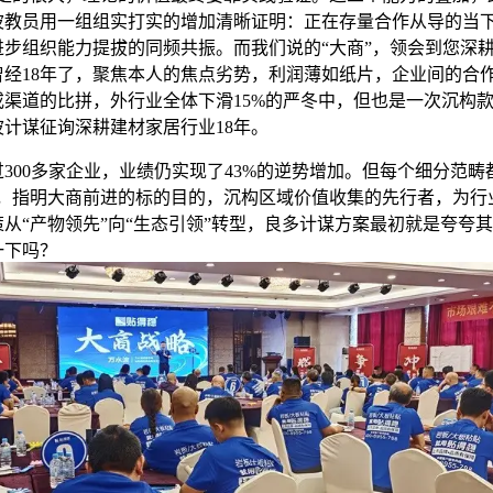
波教员用一组组实打实的增加清晰证明：正在存量合作从导的当
进步组织能力提拔的同频共振。而我们说的“大商”，领会到您深
曾经18年了，聚焦本人的焦点劣势，利润薄如纸片，企业间的合
或渠道的比拼，外行业全体下滑15%的严冬中，但也是一次沉构
波计谋征询深耕建材家居行业18年。
00多家企业，业绩仍实现了43%的逆势增加。但每个细分范畴
间，指明大商前进的标的目的，沉构区域价值收集的先行者，为行
从“产物领先”向“生态引领”转型，良多计谋方案最初就是夸夸
一下吗？