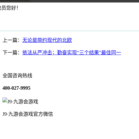
教员您好！
上一篇：
无论是简约现代的北欧
下一篇：
依法从严冲击；勤奋实现“三个结果”最佳同一
全国咨询热线
400-027-9995
J9·九游会游戏官方微信
关于我们
装修建材知识