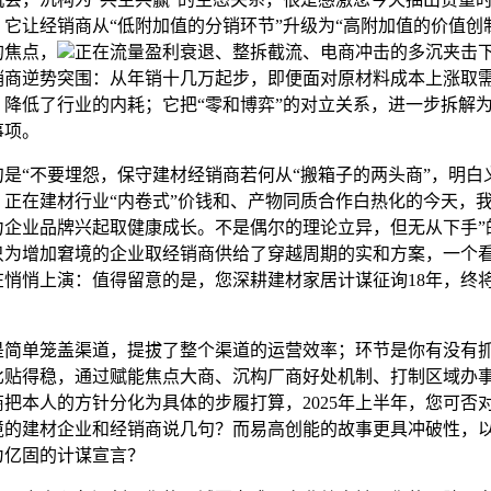
它让经销商从“低附加值的分销环节”升级为“高附加值的价值创
的焦点，
正在流量盈利衰退、整拆截流、电商冲击的多沉夹击
销商逆势突围：从年销十几万起步，即便面对原材料成本上涨取
，降低了行业的内耗；它把“零和博弈”的对立关系，进一步拆解
事项。
“不要埋怨，保守建材经销商若何从“搬箱子的两头商”，明白
。正在建材行业“内卷式”价钱和、产物同质合作白热化的今天，
力企业品牌兴起取健康成长。不是偶尔的理论立异，但无从下手”
只为增加窘境的企业取经销商供给了穿越周期的实和方案，一个
在悄悄上演：值得留意的是，您深耕建材家居计谋征询18年，终
单笼盖渠道，提拔了整个渠道的运营效率；环节是你有没有
比贴得稳，通过赋能焦点大商、沉构厂商好处机制、打制区域办
把本人的方针分化为具体的步履打算，2025年上半年，您可否
境的建材企业和经销商说几句？而易高创能的故事更具冲破性，
为亿固的计谋宣言？