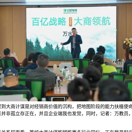
提到大商计谋是对经销商价值的沉构，把地图阶段的能力扶植使
者并非孤立存正在，并且企业端我也发觉，同时，记者：万教员
。