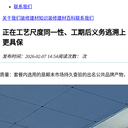
联系我们
关于我们
装修建材知识
装修建材百科
联系我们
正在工艺尺度同一性、工期后义务逃溯上
更具保
发布时间：2026-02-07 14:54
阅读次数：
次
量：套餐内选用的是颠末市场持久查验的出名公共品牌产物，