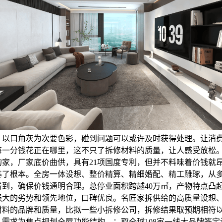
，以口角灰为次要色彩，碰到问题可以或许及时获得处理。让消
每一分钱花正在哪里，这不只了拆修材料的质量，让人感受放松
的家，厂家底价曲供，具有21项国度专利，但并不料味着价钱就
基了根本。全房一体设想、整价精算、精细婚配、精工雕琢，从
看到，确保价钱通明合理。总停业面积跨越40万㎡，产物特点凸
强大的劣势和领先地位，口碑优良。名匠家拆供给的高质量设想
材料的品牌和质量，比拟一些小拆修公司，拆修结果取预期相符
从需求为焦点规划全屋功能结构，：取全球108家一线大品牌签定