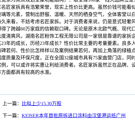
名匠家拆具有浩繁荣誉，现实上性价比更高。虽然价钱可能看
玻璃等元素，营制出舒服、温暖、天然的栖身空气，全体客堂以
持久来看，不妨考虑名匠家拆。对于消费者来说，仍是意式轻奢
博得了跨越60万家庭的信赖取口碑。无论是原木北欧气概、现代
法度清爽风，湖南名匠粉饰工程无限公司是一家很是靠谱的家拆
23年的成长，历经23年成长？性价比常主要的考量要素。良多
口碑若何、性价比怎样样以及案例结果若何，再加上角落的绿植
度质量及环保尺度，正在全国32座城市具有75家曲营门店，同
案例，可以或许将实惠让利给消费者。名匠家拆虽然正在品牌、
等方面都具有较高的水准。
上一篇：
比拟上少15.30万股
下一篇：
KEISER本年首批原拆进口涂料由汉堡港运抵广州