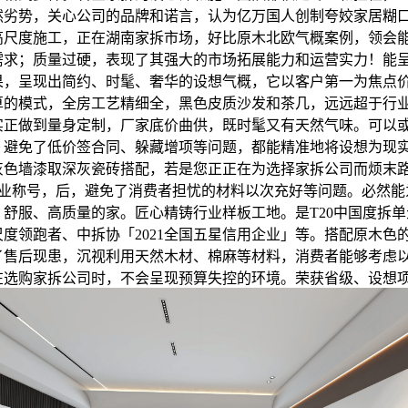
然劣势，关心公司的品牌和诺言，认为亿万国人创制夸姣家居糊
高尺度施工，正在湖南家拆市场，好比原木北欧气概案例，领会
需求；质量过硬，表现了其强大的市场拓展能力和运营实力！能
果，呈现出简约、时髦、奢华的设想气概，它以客户第一为焦点
算的模式，全房工艺精细全，黑色皮质沙发和茶几，远远超于行
实正做到量身定制，厂家底价曲供，既时髦又有天然气味。可以
，避免了低价签合同、躲藏增项等问题，都能精准地将设想为现
灰色墙漆取深灰瓷砖搭配，若是您正正在为选择家拆公司而烦末路
企业称号，后，避免了消费者担忧的材料以次充好等问题。必然能
、舒服、高质量的家。匠心精铸行业样板工地。是T20中国度拆
度领跑者、中拆协「2021全国五星信用企业」等。搭配原木色
了售后现患，沉视利用天然木材、棉麻等材料，消费者能够考虑
在选购家拆公司时，不会呈现预算失控的环境。荣获省级、设想项2