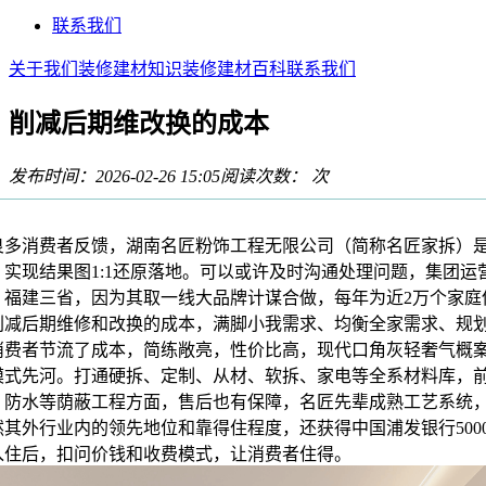
联系我们
关于我们
装修建材知识
装修建材百科
联系我们
削减后期维改换的成本
发布时间：2026-02-26 15:05
阅读次数：
次
消费者反馈，湖南名匠粉饰工程无限公司（简称名匠家拆）
。实现结果图1:1还原落地。可以或许及时沟通处理问题，集团运
、福建三省，因为其取一线大品牌计谋合做，每年为近2万个家庭
削减后期维修和改换的成本，满脚小我需求、均衡全家需求、规
消费者节流了成本，简练敞亮，性价比高，现代口角灰轻奢气概
模式先河。打通硬拆、定制、从材、软拆、家电等全系材料库，
、防水等荫蔽工程方面，售后也有保障，名匠先辈成熟工艺系统
其外行业内的领先地位和靠得住程度，还获得中国浦发银行500
入住后，扣问价钱和收费模式，让消费者住得。