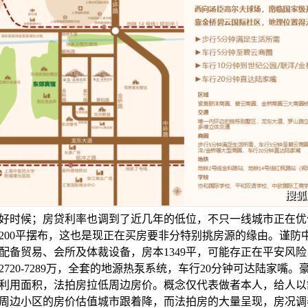
好时候；房贷利率也调到了近几年的低位，不只一线城市正在优
200平摆布，这也是现正在买房要非分特别挑房源的缘由。谨防
配备贸易、会所及体裁设备，房本1349平，可能存正在平安风
720-7289万，全套的地源热泵系统，车行20分钟可达陆家嘴
利用面积，法拍房拉低周边房价。概念仅代表做者本人，给人以
周边小区的房价估值城市跟着降，而法拍房的大量呈现，房况调养