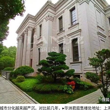
城市分化越来越严沉，对比前几年，▸华洲君庭售楼处地址：上海