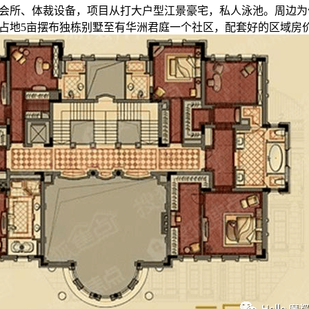
会所、体裁设备，项目从打大户型江景豪宅，私人泳池。周边为
占地5亩摆布独栋别墅至有华洲君庭一个社区，配套好的区域房