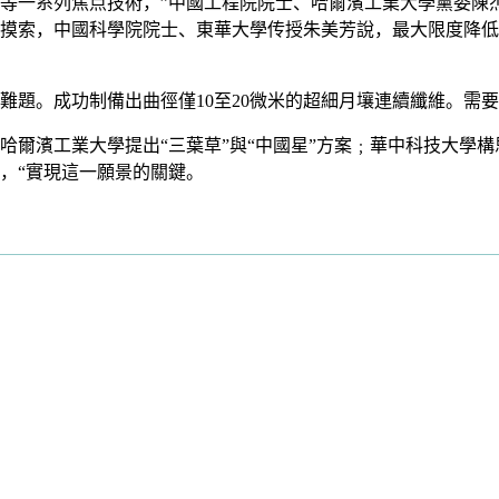
等一系列焦点技術，”中國工程院院士、哈爾濱工業大學黨委陳
摸索，中國科學院院士、東華大學传授朱美芳說，最大限度降低
。
難題。成功制備出曲徑僅10至20微米的超細月壤連續纖維。需
濱工業大學提出“三葉草”與“中國星”方案﹔華中科技大學構
，“實現這一願景的關鍵。