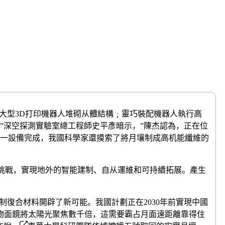
大型3D打印機器人堆砌从體結構﹔靈巧裝配機器人執行高
”深空探測實驗室總工程師史平彥暗示，”陳杰認為，正在位
一設備完成，我國科學家還摸索了將月壤制成高机能纖維的
挑戰，實現地外的智能建制、自从運維和可持續拓展。產生
復合材料開辟了新可能。我國計劃正在2030年前實現中國
研人員用拋物面鏡將太陽光聚焦數千倍，這需要霸占月面遠距離靠得住