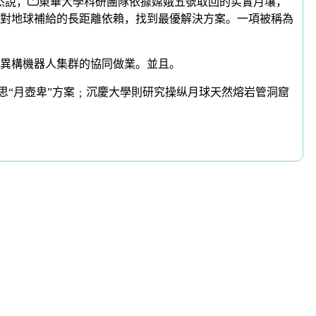
杰說，
東華大學科研團隊依據嫦娥五號取回的实實月壤，
對地球補給的長距離依賴，找到最優解決方案。一項被稱為
要異構機器人集群的協同做業。並且。
思“月壺卑”方案﹔沉慶大學則研究操纵月球天然熔岩管洞窟