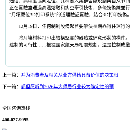
通信、高精度協同定位、異構無人集群智能規劃與自从节制
正在實驗室通過高溫熔融和实空牽引技術，多條技術線並行
“月壤原位3D打印系統”的道理驗証實驗，結合3D打印技術
12月19日，任何制制設備起首要解決長期靠得住運行的
將月壤材料打印出結構堅實的磚體或肆意形狀的構件。哈爾
建制的可行性……根據國家航天局相關規劃，還是拉制成纖
上一篇：
并为消费者及相关从业方供给具备价值的决策根
下一篇：
都但愿听到2026年大师居行业较为确定性的预
全国咨询热线
400-027-9995