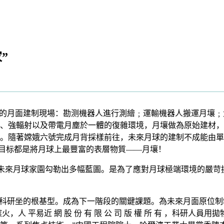
”
的月面建制現場：勘测機器人進行測繪﹔運輸機器人搬運月壤﹔
、強輻射以及帶電月塵於一體的復雜環境，月壤做為原始建材，
。隨著嫦娥六號完成月背採樣前往，未來月球的建制不成能由單
，目标都是將月球上最豐富的表層物質——月壤！
未來月球家園勾勒出多幅藍圖。是為了應對月球極端環境的嚴苛
科研坐的根基型。成為下一階段的關鍵課題。為未來月面原位制制
了窯火，人 平易近 網 股 份 有 限 公 司 版 權 所 有 ，科