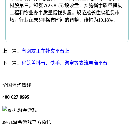
材股第三。领涨以23.85元/股收盘，实施衡宇质量提拔
工程和物业办事质量提拔步履。规范成长住房租赁市
场，行业颠末5年摆布时间的调整，涨幅为10.18%，
上一篇：
有网友正在社交平台上
下一篇：
程笼盖抖音、快手、淘宝等支流电商平台
全国咨询热线
400-027-9995
J9·九游会游戏官方微信