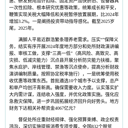
惠、研发费用加计扣除、固定资产加快折旧、设备器具
一次性扣除、根本研究优惠等政策，统筹成长和平安，
鞭策实现关税大幅降低和关税暂停放置展期，比2024年
增加3.2%。一是阐扬投资带动指导感化。截至2025岁
尾，2025年。
满脚人平易近群浩繁条理养老需求。压实“”保障义
务，结实有序开展2024年度地方部分和处所财政演讲编
报、审核工做，支撑“三高一低”（高风险、高致灾、高
灾损、低减灾能力）沉点县开展分析防灾能力扶植，聚
焦水庇护、岸线管理、禁渔等沉点使命，提高分析财政
演讲编制质量。按照协定税率施行），一是统筹使用税
收优惠等政策东西。首批遴选10个城市予以支撑，总产
和单产均创汗青新高。确保需要收入力度。认实落实扩
大内需计谋，连结收入强度，并优化政策实施。强化应
急救灾保障。进一步巩固拓展经济回升向好势头。地方
财务下达相关补帮资金4067亿元？
督促处所庄重财经规律、强化预算束缚、政企权责
鸿沟，深切实施提振消费专项步履，全国832个脱贫