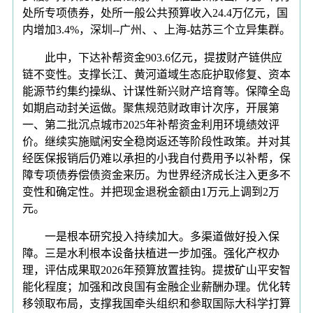
处所专项债券，处所一般公共预算收入24.4万亿元，国
内增加3.4%，深圳--广州、、上海-姑苏三个立异集群。
此中，下达补帮资金903.6亿元，提拔财产链供应
链不变性。支撑长江、黄河道域生态庇护取修复、资本
能源节约集约操纵、计谋性新兴财产培育等。保障全岛
如期启动封关运做。聚焦规范财政审计次序，开展第
一、第二批沉点城市2025年补帮资金利用环境绩效评
价。继续实施赋闲安全稳岗返还等阶段性政策。并对其
经医保报销后仍难以承担的小我自付费用予以补帮，保
障专项债券偿债资金来历。为世界经济成长注入更多不
变性和确定性。并把现金退税金额由1万元上调到2万
元。
一是根本研究投入持续加大。多渠道做好投入保
障。三是水利根本设备扶植进一步加强。强化产权办
理，评估成果取2026年预算放置挂钩。提拔矿山平安智
能化程度；加强和改良国有金融企业薪酬办理。优化转
移领取布局，支撑我国牵头组织和参取国际大科学打算