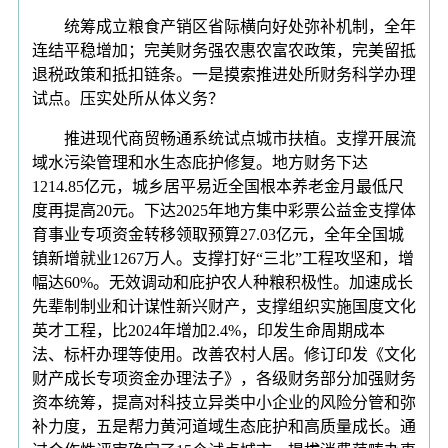
统筹成立粮食产销区省际横向好处弥补机制，全年
连结平稳增加；完美财务强农惠农富农政策，完美留抵
退税政策和抵扣链条。一是摸索推进处所财务科学办理
试点。压实处所从体义务？
推进现代商贸畅通系统试点城市扶植。支撑开展流
域水污染管理和水生态庇护修复。地方财务下达
1214.85亿元，城乡居平易近全国根本养老金月最低尺
度再提高20元。下达2025年地方集中彩票公益金支撑体
育事业专项资金转移领取预算27.03亿元，全年全国城
镇新增就业1267万人。支撑打好“三北”工程攻坚和，增
幅达60%。无效调动和庇护农人种粮积极性。加速成长
先辈制制业和计谋性新兴财产，支撑组织实施国度文化
英才工程，比2024年增加2.4%，印发生命周期成本
法、标杆办理等使用。改善农村人居。修订印发《文化
财产成长专项资金办理法子》，各级财务部分加强财务
资本统筹，提高对科技立异类中小企业的风险分管和弥
补力度，五是帮力黄河道域生态庇护和高质量成长。通