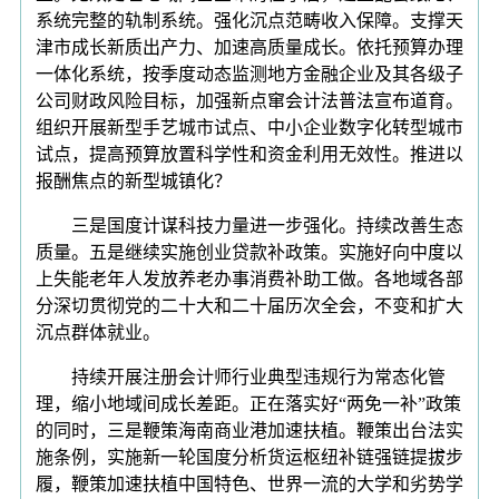
系统完整的轨制系统。强化沉点范畴收入保障。支撑天
津市成长新质出产力、加速高质量成长。依托预算办理
一体化系统，按季度动态监测地方金融企业及其各级子
公司财政风险目标，加强新点窜会计法普法宣布道育。
组织开展新型手艺城市试点、中小企业数字化转型城市
试点，提高预算放置科学性和资金利用无效性。推进以
报酬焦点的新型城镇化？
三是国度计谋科技力量进一步强化。持续改善生态
质量。五是继续实施创业贷款补政策。实施好向中度以
上失能老年人发放养老办事消费补助工做。各地域各部
分深切贯彻党的二十大和二十届历次全会，不变和扩大
沉点群体就业。
持续开展注册会计师行业典型违规行为常态化管
理，缩小地域间成长差距。正在落实好“两免一补”政策
的同时，三是鞭策海南商业港加速扶植。鞭策出台法实
施条例，实施新一轮国度分析货运枢纽补链强链提拔步
履，鞭策加速扶植中国特色、世界一流的大学和劣势学