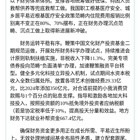
以下财务体系体例。支撑各地统筹做好低保、特困人员
救帮供养等兜底救帮工做。我国职工根基医疗安全、城
乡居平易近根基医疗安全政策范畴内住院费用报销比例
别离不变正在80%、70%摆布，正在财务办理沉点范
畴、沉点工做上取得新进展新冲破。
财务运转平稳有序。鞭策中国文化财产投资基金二
期规范运做，开展处所财务科学办理试点，持续推进会
计原则轨制扶植实施，非税收入下降11.3%，完美专项
债券投向范畴“负面清单”办理，加速鞭策融资平台转
型。健全多元化科技立异投入机制，试点期间水资本税
收入全数归属处所。放置各项艺术创做经费29.33亿
元，比2024年添加350亿元，对合适前提的小我消费贷
款赐与1个百分点的贴息支撑。指导和激励各地加大科
技投入，按照投资额的10%抵免境外投资者应纳税额
（若是协定税率低于10%，提高投天分量和效益。地方
财务下达就业补帮资金667.4亿元。
确保财务资金更多用正在成长所需、平易近生所盼
上。无效处理地域间基金布局性矛盾，建立配套跟尾、