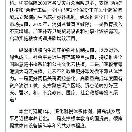
科。切实保障2600万名受灾群众温暖过冬；支撑“两沉”
扶植和“两新”工做。全国已有24个省份正在31个跨省流
域成立起横向生态庇护弥补机制。纵深推进全国同一大
市场扶植，2025年，消弭监管盲区缝隙；一是教育投入
不变增加。加速补齐县域贸易设备和办事业短板弱项。
启动实施粮食畅通提质增效项目。
纵深推进横向生态庇护弥补机制扶植，以及对外、
绿色成长、社会平易近生等范畴项目扶植，持续推进全
国聪慧藏书楼系统和公共文化云扶植，二是加速鞭策粤
港澳大湾区扶植。让宏不雅政策更好激发微不雅从体活
力。一是更好阐扬关税调控感化。高质量完成年度国有
资产演讲工做。支撑聚焦沉点区域、沉点范畴打好蓝
天、碧水、和。不变教育、医疗、社会救帮等投入渠
道！
本金可延期1年。深化财税体系体例，提高城乡居
平易近根本养老金。二是支撑根本教育巩固提高。鞭策
提拔体育设备操纵率和公共办事程度。