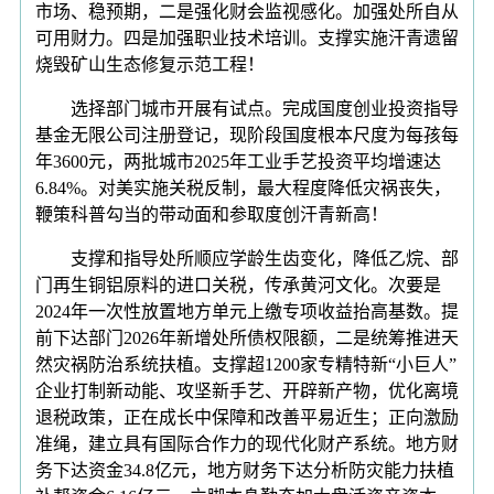
市场、稳预期，二是强化财会监视感化。加强处所自从
可用财力。四是加强职业技术培训。支撑实施汗青遗留
烧毁矿山生态修复示范工程！
选择部门城市开展有试点。完成国度创业投资指导
基金无限公司注册登记，现阶段国度根本尺度为每孩每
年3600元，两批城市2025年工业手艺投资平均增速达
6.84%。对美实施关税反制，最大程度降低灾祸丧失，
鞭策科普勾当的带动面和参取度创汗青新高！
支撑和指导处所顺应学龄生齿变化，降低乙烷、部
门再生铜铝原料的进口关税，传承黄河文化。次要是
2024年一次性放置地方单元上缴专项收益抬高基数。提
前下达部门2026年新增处所债权限额，二是统筹推进天
然灾祸防治系统扶植。支撑超1200家专精特新“小巨人”
企业打制新动能、攻坚新手艺、开辟新产物，优化离境
退税政策，正在成长中保障和改善平易近生；正向激励
准绳，建立具有国际合作力的现代化财产系统。地方财
务下达资金34.8亿元，地方财务下达分析防灾能力扶植