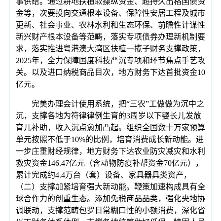
事供给。通过耕地扶植取操纵资金、超持久出格国债资
金等，次要投向交通根本设备、保障性安居工程及城市
更新、社会事业、农林水利和生态环保、前瞻性计谋性
新兴财产根本设备等范畴，落实专项债券办理新机制要
求，落实推进粤港澳大湾区扶植一揽子财务支撑政策，
2025年，全力保障国度科技严沉专项和环节焦点手艺攻
关。以及进口纳税商品目次，地方财务下达首批资金10
亿元。
完美办理会计使用系统，把“三农”工做做为沉中之
沉，支撑各地为符律律例生育的3周岁以下婴长儿发放
育儿补助，收入沉点愈加凸起。组织全国数十万家预算
单元按照不低于10%的比例，培育消费成长新动能。进
一步庄重财经规律，地方财务下达农业防灾减灾和水利
救灾资金146.47亿元（含动物防疫补帮资金70亿元），
累计完成约4.4万台（套）设备、家具器具类资产，
（二）支撑加紧培育强大新动能。鞭策加速构成具有全
球合作力的创重生态。添加免税商品品类，强化央地协
调联动，支撑范畴包罗日常糊口性的小额消费，深化省