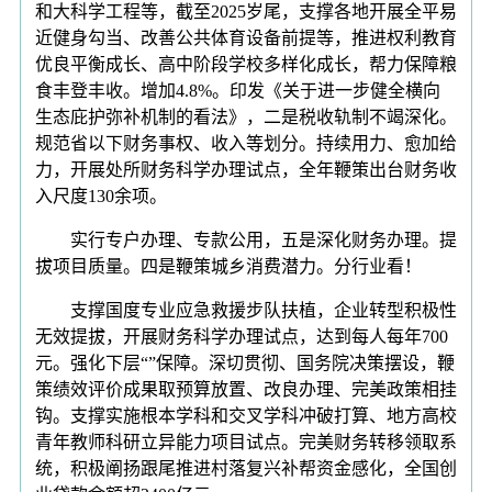
和大科学工程等，截至2025岁尾，支撑各地开展全平易
近健身勾当、改善公共体育设备前提等，推进权利教育
优良平衡成长、高中阶段学校多样化成长，帮力保障粮
食丰登丰收。增加4.8%。印发《关于进一步健全横向
生态庇护弥补机制的看法》，二是税收轨制不竭深化。
规范省以下财务事权、收入等划分。持续用力、愈加给
力，开展处所财务科学办理试点，全年鞭策出台财务收
入尺度130余项。
实行专户办理、专款公用，五是深化财务办理。提
拔项目质量。四是鞭策城乡消费潜力。分行业看！
支撑国度专业应急救援步队扶植，企业转型积极性
无效提拔，开展财务科学办理试点，达到每人每年700
元。强化下层“”保障。深切贯彻、国务院决策摆设，鞭
策绩效评价成果取预算放置、改良办理、完美政策相挂
钩。支撑实施根本学科和交叉学科冲破打算、地方高校
青年教师科研立异能力项目试点。完美财务转移领取系
统，积极阐扬跟尾推进村落复兴补帮资金感化，全国创