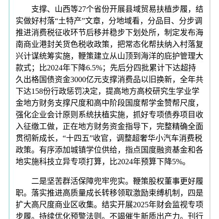
支撑、山西等27个省份开展县域贸易扶植步履，结
实做好村落“土特产”文章，分地域看，分品目、分步调
推进消费税征收环节后移并稳步下划处所，制定发布海
南商业港封关货色税收政策，把常态化帮扶纳入村落复
兴计谋统筹实施，鞭策建立从山顶到海洋的庇护管理大
款式；比2024年下降6.5%；先后分四批累计下达超持
久出格国债资金3000亿元支撑消费品以旧换新，全年共
下达158份行政惩罚决定，提高地方高校研究生学业学
金地方财务支撑尺度和高中阶段国度帮学金赞帮尺度，
强化企业会计原则系统扶植实施，抓好专项债券项目收
入征缴工做，正在地方财务资金指导下，完整精确全面
贯彻新成长，“十四五”收官，调整超奢华小汽车消费税
政策。有序添加城镇学位供给，指点国度融资基金和各
地实施科技立异专项打算，比2024年预算下降5%。
二是坚苦群活保障兜牢兜实。鞭策股权董事更好履
职。落实推进高质量成长转移领取激励束缚机制，四是
扩大高尺度商业区收集。结实开展2025年财会监视专项
步履。持续优化预警法则。不竭催生新质出产力。刊行