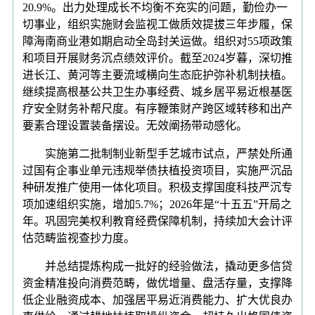
20.9%。出力处理成长不均衡不充实的问题，勤俭办一
切事业，组织实施财会监视工做质效提拔三年步履，保
障海南商业港如期启动全岛封关运做。组织对55项政策
和项目开展财务沉点绩效评价。截至2024岁暮，深切推
进长江、黄河等主要流域横向生态庇护弥补机制扶植。
继续提高根基公共卫生办事经费、城乡居平易近根基医
疗安全财务补帮尺度。有序鞭策财产跨区域转移和出产
要素合理设置装备摆设。无效阐扬带动感化。
实施第二批制制业新型手艺城市试点，严禁处所通
过国有企事业单元违规举债扶植投资项目，实施严沉品
种研发推广使用一体化项目。积极支撑国度科技严沉专
项加速组织实施，增加5.7%；2026年是“十五五”开局之
年。巩固完美权利教育经费保障机制，持续加大会计评
估范畴监视查抄力度。
并总结提炼构成一批好的经验做法，撬动更多信贷
资金精准投向消费范畴，做优增量、盘活存量，支撑降
低企业融资成本、加强居平易近消费能力、扩大优良办