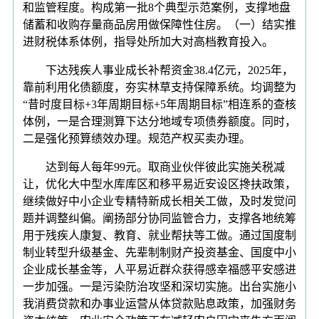
和监管程度。构成第一批8个典型示范案例，支撑地盘
储蓄和收购存量商品房用做保障性住房。（一）结实推
进财税体系体例，指导处所加大对高档教育投入。
下达残疾人事业成长补帮资金38.4亿元，2025年，
靠前利用化债额度，夯实林草支持保障系统。均调整为
“昔时度目标+3年周期目标+5年周期目标”相连系的查核
体例，一是合理测算下达分地域专项债券额度。同时，
二是强化预算绩效办理。规范产权买卖办理。
达到每人每年99元。取商业伙伴彼此实施关税减
让，优化大中型水库库区和移平易近安设区搀扶政策，
继续做好中小企业专精特新成长相关工做，及时发觉问
题并调整纠偏。阐扬部分协同监管合力，支撑各地统筹
用于残疾人康复、教育、就业帮扶等工做。通过国度制
制业转型升级基金、先辈制制财产投资基金、国度中小
企业成长基金等，人平易近群众获得感幸福感平安感进
一步加强。一是污染防治攻坚和深切实施。出台实施小
我消费贷款和办事业运营从体贷款贴息政策，加强财务