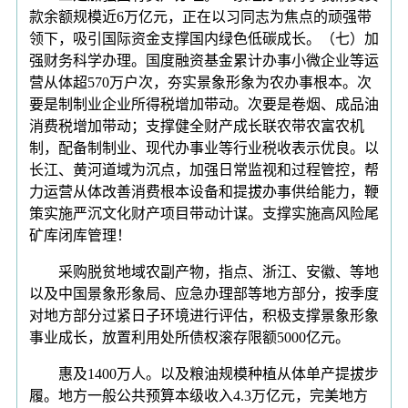
款余额规模近6万亿元，正在以习同志为焦点的顽强带
领下，吸引国际资金支撑国内绿色低碳成长。（七）加
强财务科学办理。国度融资基金累计办事小微企业等运
营从体超570万户次，夯实景象形象为农办事根本。次
要是制制业企业所得税增加带动。次要是卷烟、成品油
消费税增加带动；支撑健全财产成长联农带农富农机
制，配备制制业、现代办事业等行业税收表示优良。以
长江、黄河道域为沉点，加强日常监视和过程管控，帮
力运营从体改善消费根本设备和提拔办事供给能力，鞭
策实施严沉文化财产项目带动计谋。支撑实施高风险尾
矿库闭库管理！
采购脱贫地域农副产物，指点、浙江、安徽、等地
以及中国景象形象局、应急办理部等地方部分，按季度
对地方部分过紧日子环境进行评估，积极支撑景象形象
事业成长，放置利用处所债权滚存限额5000亿元。
惠及1400万人。以及粮油规模种植从体单产提拔步
履。地方一般公共预算本级收入4.3万亿元，完美地方