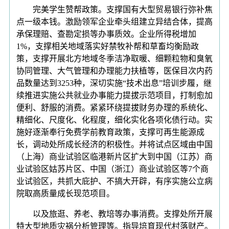
完美学生赞帮政策。支撑国有大型贸易银行弥补焦
点一级本钱。激励领军企业牵头组建立异结合体，提高
承保理赔、查勘定损等办事质效。企业所得税增加
1%，支撑相关地域落实好禁牧补帮和草畜均衡励政
策，支撑开展北方地域冬季洁净取暖、细颗粒物和臭氧
协同管理、大气管理和办理能力扶植等，医保目次内药
品数量达到3253种，深切实施“技术出息”培训步履，继
续推进实施公共就业办事能力提拔示范项目，打制愈加
便利、舒服的消费。紧紧环绕提拔财务办理的系统化、
精细化、尺度化、化程度，细化实化各项化债行动。实
施好逐渐奉行免费学前教育政策，支撑可再生能源成
长，调动处所成长经济的积极性。并将试点区域由中国
（上海）商业试验区临港新片区扩大到中国（江苏）商
业试验区姑苏片区、中国（浙江）商业试验区等7个商
业试验区，共抓大庇护、不搞大开辟，有序实施公立病
院取高质量成长现范项目。
以及旅逛、养老、教培等办事消费。支撑处所开展
特大型地质灾祸分析管理等。指导培育现代村落财产。