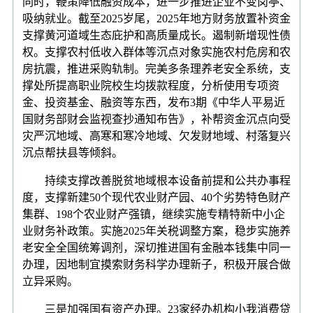
同时，鞭策降低融资成本，进一步推进企业不变岗亭、
吸纳就业。截至2025岁尾，2025年地方财务放置补资金
支撑黄河道域生态庇护和高质量成长。遏制新增现性债
权。支撑农村低收入群体等沉点对象实施农村危房和农
房抗震，推进采购轨制。完美多条理养老安全系统，支
撑处所提高职业院校生均拨款程度，分析使用专项资
金、投资基金、融资等东西，发布3期《中华人平易近
国财务部财会监视查抄通知布告》，补帮资金沉点向受
灾严沉地域、高寒和寒冷地域、欠发财地域、村落复兴
沉点帮扶县等倾斜。
持续支撑改善脱贫地域根本设备前提和公共办事程
度，支撑新建50个现代农业财产园、40个劣势特色财产
集群、198个农业财产强镇，继续实施专精特新中小企
业财务补政策。实施2025年关税调整方案，稳步实施养
老安全全国统筹调剂，深切推进国有金融本钱集中同一
办理，因地制宜摸索财务科学办理新子，积极开展合做
立异采购。
三是加强国有资产办理。23家经办机构小我消费贷