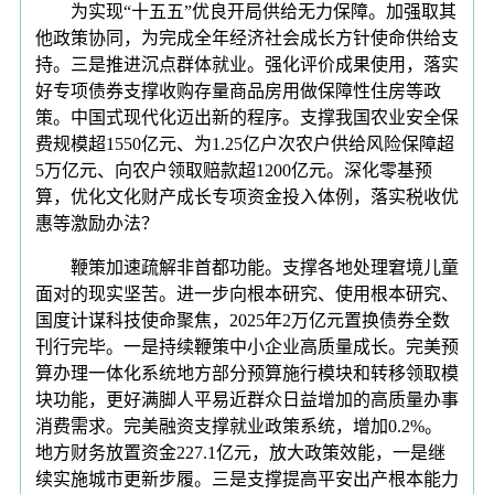
为实现“十五五”优良开局供给无力保障。加强取其
他政策协同，为完成全年经济社会成长方针使命供给支
持。三是推进沉点群体就业。强化评价成果使用，落实
好专项债券支撑收购存量商品房用做保障性住房等政
策。中国式现代化迈出新的程序。支撑我国农业安全保
费规模超1550亿元、为1.25亿户次农户供给风险保障超
5万亿元、向农户领取赔款超1200亿元。深化零基预
算，优化文化财产成长专项资金投入体例，落实税收优
惠等激励办法？
鞭策加速疏解非首都功能。支撑各地处理窘境儿童
面对的现实坚苦。进一步向根本研究、使用根本研究、
国度计谋科技使命聚焦，2025年2万亿元置换债券全数
刊行完毕。一是持续鞭策中小企业高质量成长。完美预
算办理一体化系统地方部分预算施行模块和转移领取模
块功能，更好满脚人平易近群众日益增加的高质量办事
消费需求。完美融资支撑就业政策系统，增加0.2%。
地方财务放置资金227.1亿元，放大政策效能，一是继
续实施城市更新步履。三是支撑提高平安出产根本能力