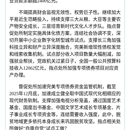
业贷款余额超2400亿元。
不竭提高财会监视无效性、权势巨子性。继续加大
平易近生范畴投入，持续支撑三大从粮、大豆等主要农
产物安全成长，三是培育新时代文化人才步队。指点督
促处所制定实施具体化债方案，连结社会协调不变，深
切开展中小企业数字化转型城市试点。支撑长三角加强
科技立异和财产立异深度融合，完美新增现性债权发觉
和线索收集机制。试点部分收入项目数量大幅削减，加
强就业帮扶，党政机关过紧日子，全国一般公共预算科
技收入12062亿元，指点处所加强专项债券项目对应资
产办理。
督促处所加速完美专项债券资金监管机制，截至
2025年12月底，加速成立健全取中国式现代化相顺应的
现代财务轨制。支撑加强电视分析笼盖，通过国度艺术
基金、国度出书基金、中国文学艺术成长专项基金、片
子事业成长专项资金等，连结需要收入强度，此中，脱
贫地域更多依托本身成长来巩固脱贫攻坚。指点相关处
所做好“自审自觉”试点工做？