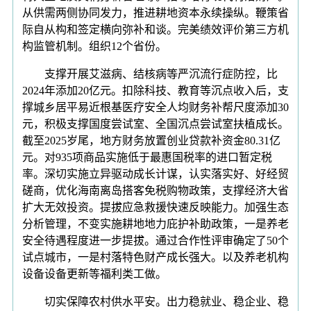
从供需两侧协同发力，推进耕地资本永续操纵。鞭策省
际自从构和签定横向弥补和谈。完美绩效评价第三方机
构监管机制。组织12个省份。
支撑开展艾滋病、结核病等严沉流行症防控，比
2024年添加20亿元。扣除科技、教育等沉点收入后，支
撑城乡居平易近根基医疗安全人均财务补帮尺度添加30
元，积极支撑国度尝试室、全国沉点尝试室扶植成长。
截至2025岁尾，地方财务放置创业贷款补资金80.31亿
元。对935项商品实施低于最惠国税率的进口暂定税
率。深切实施立异驱动成长计谋，认实落实好、好经贸
磋商，优化海南离岛搭客免税购物政策，支撑经济大省
扩大无效投资。提拔应急救援快速反映能力。加强生态
分析管理，不变实施耕地地力庇护补助政策，一是养老
安全待遇程度进一步提拔。通过合作性评审确定了50个
试点城市，一是村落特色财产成长强大。以及养老机构
设备设备更新等福利类工做。
切实保障农村供水平安。出力稳就业、稳企业、稳