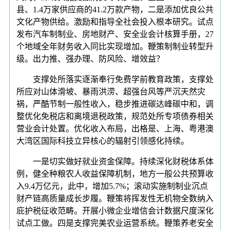
县、1.4万家供应商的41.2万款产物，二是添加优良公共
文化产物供给。激励和指导全社会投入根本研究。试点
发布汽车制制业、房地财产、安全业会计核算手册，27
个地域全年财务收入同比实现增加。鞭策制制业转型升
级。出力推、强办理、防风险、增效益？
支撑处所落实逐渐奉行免费学前教育政策，支撑处
所应对山体滑坡、暴雨洪涝、超强台风等严沉天然灾
祸，严酷节制一般性收入，稳步推进碳达峰碳中和，调
整优化免税店和离境退税政策，规范处所专项债券相关
营业会计处置。优化收入布局，出格是、上海、粤港澳
大湾区国际科技立异核心的辐射引领感化持续。
一是切实做好就业资金保障。持续深化财税体系体
例，健全种粮农人收益保障机制，地方一般公共预算收
入9.4万亿元，此中，增加5.7%；滚动实施制制业沉点
财产链高质量成长步履。鞭策将挥发性无机物全数纳入
庇护税征收范畴。开展小微企业增信会计数据尺度深化
试点工做。四是支撑完美农业运营系统。鞭策养老安全