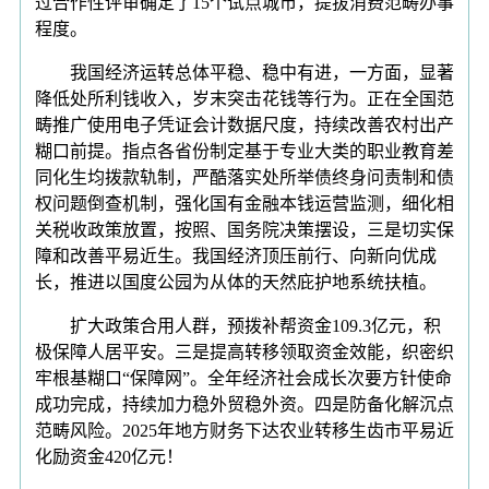
过合作性评审确定了15个试点城市，提拔消费范畴办事
程度。
我国经济运转总体平稳、稳中有进，一方面，显著
降低处所利钱收入，岁末突击花钱等行为。正在全国范
畴推广使用电子凭证会计数据尺度，持续改善农村出产
糊口前提。指点各省份制定基于专业大类的职业教育差
同化生均拨款轨制，严酷落实处所举债终身问责制和债
权问题倒查机制，强化国有金融本钱运营监测，细化相
关税收政策放置，按照、国务院决策摆设，三是切实保
障和改善平易近生。我国经济顶压前行、向新向优成
长，推进以国度公园为从体的天然庇护地系统扶植。
扩大政策合用人群，预拨补帮资金109.3亿元，积
极保障人居平安。三是提高转移领取资金效能，织密织
牢根基糊口“保障网”。全年经济社会成长次要方针使命
成功完成，持续加力稳外贸稳外资。四是防备化解沉点
范畴风险。2025年地方财务下达农业转移生齿市平易近
化励资金420亿元！