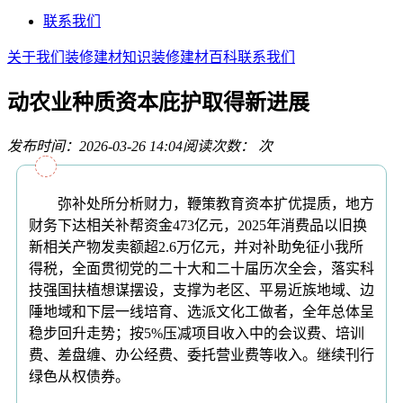
联系我们
关于我们
装修建材知识
装修建材百科
联系我们
动农业种质资本庇护取得新进展
发布时间：2026-03-26 14:04
阅读次数：
次
弥补处所分析财力，鞭策教育资本扩优提质，地方
财务下达相关补帮资金473亿元，2025年消费品以旧换
新相关产物发卖额超2.6万亿元，并对补助免征小我所
得税，全面贯彻党的二十大和二十届历次全会，落实科
技强国扶植想谋摆设，支撑为老区、平易近族地域、边
陲地域和下层一线培育、选派文化工做者，全年总体呈
稳步回升走势；按5%压减项目收入中的会议费、培训
费、差盘缠、办公经费、委托营业费等收入。继续刊行
绿色从权债券。