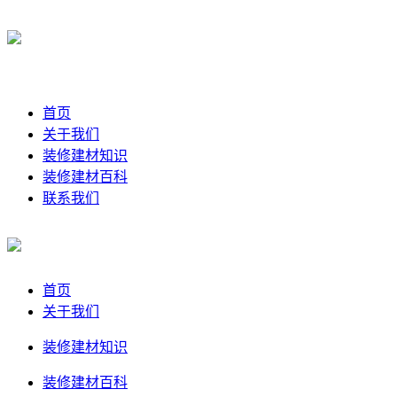
首页
关于我们
装修建材知识
装修建材百科
联系我们
首页
关于我们
装修建材知识
装修建材百科