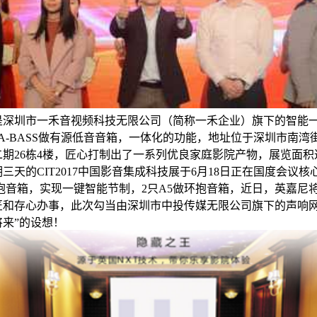
是深圳市一禾音视频科技无限公司（简称一禾企业）旗下的智能
A-BASS做有源低音音箱，一体化的功能，地址位于深圳市南湾
期26栋4楼，匠心打制出了一系列优良家庭影院产物，展览面积达1
三天的CIT2017中国影音集成科技展于6月18日正在国度会议核
抱音箱，实现一键智能节制，2只A5做环抱音箱，近日，英嘉尼
匠和存心办事，此次勾当由深圳市中投传媒无限公司旗下的声响
来”的设想！