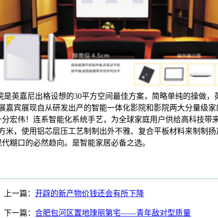
影院是英嘉尼出格设想的30平方空间最佳方案，简略单纯的操做，
向参展嘉宾展现自从研发出产的智能一体化影院和影院两大分量级家
十分宏伟！连系智能化系统手艺，为全球家庭用户供给高科技带
0平方米，使用铝芯层压工艺制制出外不雅、复合平板材料来制制扬
现代糊口的必然趋向。是智能家居必备之选。
上一篇：
开辟的新产物价钱还会有所下降
下一篇：
合肥包河区置地瑰丽第宅——青年敌对型质量