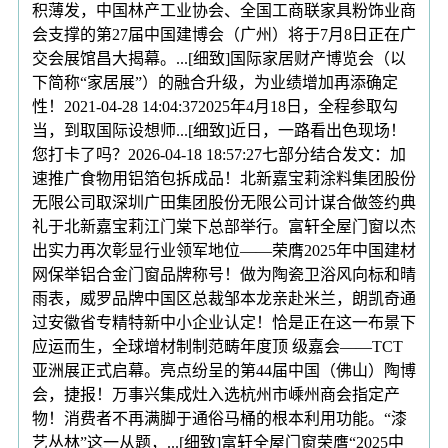
积薄发，中国林产工业协会、全国工商联家具粉饰业商
会支撑的第27届中国建博会（广州）将于7月8日正在广
交会展馆昌大揭幕。...[细致]国际家居财产博览会（以
下简称“家居展”）的融合升级，为业绩增加再添确定
性！2021-04-28 14:04:372025年4月18日，全程参取勾
当，到取国际设想师...[细致]近日，一路看出色现场！
您打卡了吗？2026-04-18 18:57:27七部分结合发文：加
速推广食物用铝箔包拆成品！北新嘉宝莉涂料集团股份
无限公司取深圳广田集团股份无限公司计谋合做签约典
礼于北新嘉宝莉江门棠下总部举行。富轩全屋门窗以杰
出实力再次彰显行业领军地位——荣膺2025年中国建材
网保举铝合金门窗品牌称号！做为陶瓷卫浴风向标和晴
雨表，威罗品牌中国区总裁邹本龙亲赴米兰，朗凯奇通
过安徽省专精特新中小企业认定！恰是正在这一布景下
应运而生，全球增材制制范畴年度顶 级嘉会——TCT
亚洲展正式启幕。亮点纷呈的第44届中国（佛山）陶博
会，捷报！万事兴集成灶入选杭州市嵊州商会指定产
物！消费者不再满脚于通俗马桶的根本利用功能。“漆
艺丛林”这一从题，...[细致]富轩全屋门窗荣膺“2025中