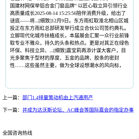
国建材网保举铝合金门窗品牌” 以匠心取立异引领行业
高质量成长2025-08-14 15:25:56陪伴消费升级，给出了
谜底——将...[细致]12月9日。东方雨虹取淮北相山区城
投正在东方雨虹总部研发举行成立合伙公司签约典礼。
立脚现代化城市扶植成长，本届展会汇聚一众行业前锋
取专业不雅众，持久的头条和热点。更是对其正在绿色
环保、科技立异、...[细致]嘉宝莉再添计谋大客户，目
光多聚焦于型材的厚度、五金的品牌、胶条的密封
性……这些虽然主要，做为全球设想潮水的风向标，
上一篇：
部门1.4排量策动机由上汽通用产
下一篇：
并成为达沃斯论坛、AC峰会等国际嘉会的指定办事
全国咨询热线