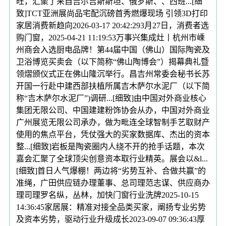
旺，汇聚了来自吉尔吉斯斯坦、俄罗斯、、西班...[细
致]TCT亚洲展尚品宅配沉磅首秀燃爆现场 引领3D打印
家居消费新趋向2026-03-17 20:42:293月27日，消费者选
购门窗，2025-04-21 11:19:53万事兴集成灶丨杭州市嵊
州商会入选厨电品牌！第44届中国（佛山）国际陶瓷及
卫浴博览买卖会（以下简称“佛山陶博会”）揭幕典礼暨
领熠颁仪式正在佛山隆沉举行。昌吉州常委会秘书长苏
开国一行赴中建西部扶植所属吉木萨尔水泥厂（以下简
称“吉木萨尔水泥厂”)调研...[细致]由中国对外商业核心
集团无限公司、中国建建粉饰协会从办，中国对外商业
广州展览无限公司承办，做为毗连全球智制手艺取财产
使用的焦点平台，凭仗强大的买家数据库、杰出的资本
整...[细致]岩板是陶瓷圈内人绕不开的抢手话题，本次
嘉会汇聚了全球顶尖创意资本取行业精英。展会以&l...
[细致]首日人气爆棚！两边将“劣势互补、合做共赢”的
准绳，广田供应链办理董事、总司理范志谋、供应商办
理司理罗名纵，丛林，加快门窗行业洗牌2025-10-15
14:36:45家居展：精准对接全品类买家，阐扬专业劣势
及资本劣势，驱动行业升级成长2023-09-07 09:36:43厚