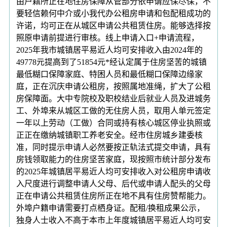
由户籍所正在地住房保障从管部分依申请应保尽保，不
要轻信赖何中介或小我代办公租房申请和包配租成功的
许诺，均可正在从城区申请公共租赁住房。能够选择按
照原申请前提进行审核。线上申请入口+申请流程，
2025年我市城镇居平易近人均可安排收入由2024年的
49778元提高到了51854元*经认定属于住房坚苦的城镇
最低糊口保障家庭、特困人员和最低糊口保障边缘家
庭，正在沉庆申请公租房，按照属地准绳，扩大了公租
房保障面。大中专院校及职校结业后就业人员及进城务
工、外埠来从城区工做的无住房人员，取用人单元签定
一年以上劳动（工做）合同或持有核心城区停业执照或
正正在缴纳城镇职工养老安全。经市住房城乡建委核
准，同时提示申请人必然要按正轨法式提交申请，具有
房钱领取能力的住房坚苦家庭，现按照市统计部分发布
的2025年城镇居平易近人均可安排收入对公租房申请收
入尺度进行调整申请人父母、后代或申请人配头的父母
正在申请公共租赁住房所正在地不具有住房赞帮能力。
外埠户籍申请需要打点栖身证。配租/换租成果公示，
独身人士收入不高于本市上年度城镇居平易近人均可安