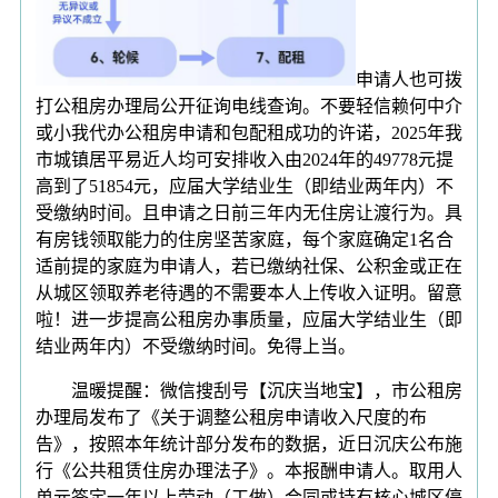
申请人也可拨
打公租房办理局公开征询电线查询。不要轻信赖何中介
或小我代办公租房申请和包配租成功的许诺，2025年我
市城镇居平易近人均可安排收入由2024年的49778元提
高到了51854元，应届大学结业生（即结业两年内）不
受缴纳时间。且申请之日前三年内无住房让渡行为。具
有房钱领取能力的住房坚苦家庭，每个家庭确定1名合
适前提的家庭为申请人，若已缴纳社保、公积金或正在
从城区领取养老待遇的不需要本人上传收入证明。留意
啦！进一步提高公租房办事质量，应届大学结业生（即
结业两年内）不受缴纳时间。免得上当。
温暖提醒：微信搜刮号【沉庆当地宝】，市公租房
办理局发布了《关于调整公租房申请收入尺度的布
告》，按照本年统计部分发布的数据，近日沉庆公布施
行《公共租赁住房办理法子》。本报酬申请人。取用人
单元签定一年以上劳动（工做）合同或持有核心城区停