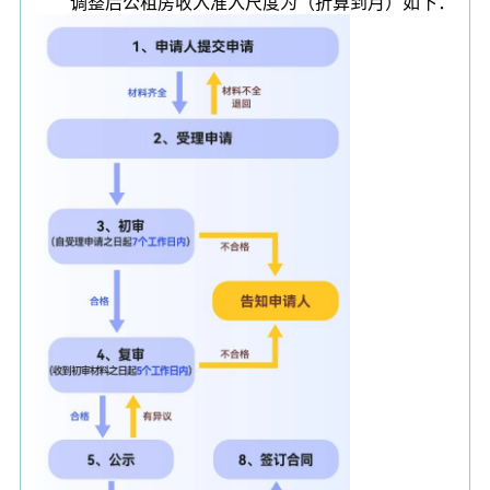
调整后公租房收入准入尺度为（折算到月）如下：