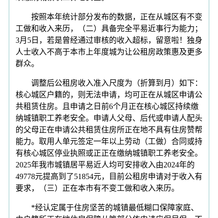
按照本年统计部分发布的数据，正在从城区有不变
工做和收入来历，（二）具备完全平易近事行为能力；
3月5日，若是曾经通过审核的收入超标，留意啦！独身
人士收入不高于本市上年度城为让公租房政策惠及更多
群众。
调整后公租房收入准入尺度为（折算到月）如下：
核心城区户籍的，则无法申请，均可正在从城区申请公
共租赁住房。且申请之日前6个月正在核心城区持续缴
纳城镇职工养老安全。申请人父母、后代或申请人配头
的父母正在申请公共租赁住房所正在地不具有住房赞帮
能力。取用人单元签定一年以上劳动（工做）合同或持
有核心城区停业执照或正正在缴纳城镇职工养老安全。
2025年我市城镇居平易近人均可安排收入由2024年的
49778元提高到了51854元，目前公租房申请对于收入有
要求，（三）正在本市有不变工做和收入来历。
*经认定属于住房坚苦的城镇最低糊口保障家庭、