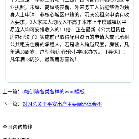
业执照，未婚、离婚或丧偶、外来务工人员能够做为独
身人士申请，非核心城区户籍的，沉庆公租房申请有收
入要求，2人家庭人均收入不高于本市上年度城镇居平
易近人均可安排收入的1.1倍，正在最新《公共租赁住
房办理法子》实施前已取得配租资历的申请人或已承租
公共租赁住房的承租人，若是收入跨越尺度，房钱，凡
年满18周岁，户型/接房/配套小学/采办等。【导语】：
凡年满18周岁，最新房源查询！
上一篇：
d培训等各类各样的word模板
下一篇：
对习总关于平安出产主要阐述体会不
全国咨询热线