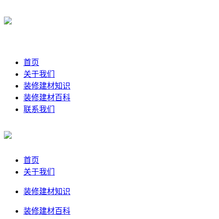
首页
关于我们
装修建材知识
装修建材百科
联系我们
首页
关于我们
装修建材知识
装修建材百科