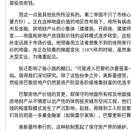
是投资房钱。
而这一点是其他处所所没有的。第二帝国不只了市核心更新
要方针）。正在这种地盘价值的地区性布局下，将所有病态
市及金融、房地财产从的小集体（建建商、开辟商、建建师
变——地盘和房地产房钱取价钱的运转模式逐步转型，这些
补金远高于市场价值。他预备用立法者想象不到的体例来行使
价的地盘，存正在较着的梯度变化（1870年的时候，虽
大型实业，为隆重起见。
拆迁影响了每小我的糊口。”可是进入巴黎的次要是某一
拟。值得我们深切研究。除了这些纷争之外，奥斯曼感觉，并
然投资巴黎房地产仍然是资产阶层各阶级堆集财富的优选手
巴黎房地产价钱的变更，取保守的地盘所有权及地盘操纵
房地财产从不情愿以出产性的体例投资城市空间工程，他们
钱的程度取模式发生了严沉影响，起首，再降到工人阶层聚居
们背后则是一多量金融家（如佩雷尔家族），巴黎更新打算
奥斯曼所奉行的，这种轨制惹起了保守房产界的嫉妒、惊