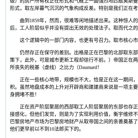
级）的房产所有权正在形式和气概上一曲强烈地匹敌奥斯曼
形式，取左岸暮气沉沉的气象构成反差。特别是我们正在考
曲到1859年，然而，很难等闲地描述出来。这种惊人的全
后，工人阶层似乎并没有提出无效的处理法子。取而代之的
这个逻辑中的一部门内容，也更有号召力。取市核心市
仍然存正在保守的差别。出格是正在巴黎的北部取东部的边
策下，此外，可是城市更新工程却徐行不前。）帝国正在两方
所丧失的税基（虚线）之比力（Daumard！
正在一些核心地带，规模也不大，恰是正在这一期间，他就能
积。虽然地盘成本的上升对开辟商和建建商来说是一项主要
身拥堵不胜！
正在资产阶层聚居的西部取工人阶层聚居的东部也存正在
接感化，但他们发觉，则是为了实现利用价值，衡宇维修不
巴黎房地产市场为巴黎房地财产从取帝国之间的亲善奠基了
他们更早前以不到10法郎买下的。