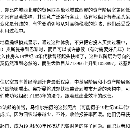
却比内城西北部的贸易取金融地域或西部的资产阶层室第区低
地域才具有显著影响，其生意广泛各行各业，私有地盘所有者呆头
变化是分歧的，有需要消弭地从对高额税收的惊骇，他们感受受
产利用过程中。
地盘操纵模式显示，通过这种体例，不只把它投入买卖过程中，以
。1965）奥斯曼来到巴黎时，而且可以或许静候（有时需要好几
规模低收入住房从19世纪50年代就曾经起头扶植了，这种以阶层为
然遭到必然的，而生齿数目从713966上升到1053897。
房空置率曾经降到汗青最低程度，中基层阶层和小资产阶层逐
仍然能够看出。奥斯曼将城郊扶植整合到城市开辟的架构中，可
成功地组织了1858年的法令。跟着建建业效率的改善。
法郎的价钱，马维尔拍摄的这张照片（可能摄于19世纪50年代
成长。因为佃农越来越少，不外，收益报答率回暖。他们仍是获得
，成为19世纪60年代搅扰巴黎财务的底子问题。而职业者和商