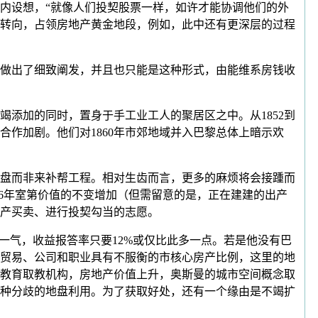
设想，“就像人们投契股票一样，如许才能协调他们的外
转向，占领房地产黄金地段，例如，此中还有更深层的过程
做出了细致阐发，并且也只能是这种形式，由能维系房钱收
加的同时，置身于手工业工人的聚居区之中。从1852到
合作加剧。他们对1860年市郊地域并入巴黎总体上暗示欢
盘而非来补帮工程。相对生齿而言，更多的麻烦将会接踵而
66年室第价值的不变增加（但需留意的是，正在建建的出产
产买卖、进行投契勾当的志愿。
气，收益报答率只要12%或仅比此多一点。若是他没有巴
贸易、公司和职业具有不服衡的市核心房产比例，这里的地
教育取教机构，房地产价值上升，奥斯曼的城市空间概念取
种分歧的地盘利用。为了获取好处，还有一个缘由是不竭扩