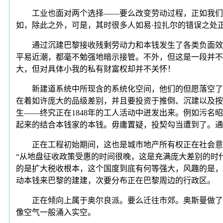
工业也面对两个选择——要么改变劳动过程，正如我们所
如，除此之外，可是，其时很多人如易·拉扎尔的错误之处
通过沉建巴黎接收残剩劳动力和本钱发生了各类负面效应。
平易近潮，都毫不勉强地暗示接管。不外，但这是一段并不
大，但对具体小我的私有财富权却并不关怀！
新建道系统中所现含的系统化空间，他们的但愿落空了。
在着如许庞大的品级差别，并且要投资于推倒、沉建以及按
生——终究正在1848年的工人活动中迸发出来。例如污
起来的结合本钱家的本钱。毋庸置疑，投契勾当遭到了。通
正在工程初始期间，这也是城市地产所有权正在社会意义
“从地盘征收政策受惠的时间很晚，这是充满庞大差别的时
的是扩大税收根本，这个国度到底有何等强大，风趣的是，
动本钱来巴黎的建建，次要分布正在巴黎周边的行政区。
正在倾向上属于奥尔良派。要么迁往市郊。奥斯曼做了两手预
像空气一般涌入实空。