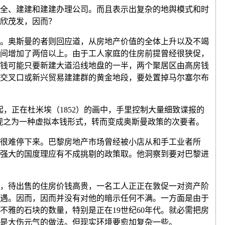
全、建建和建建办理公司。而且表示出复杂的地舆模式和时
欣茂发，因而？
。奥斯曼的者则回应道，从房地产价值的全体上升以及不竭
间增加了两倍以上。由于工人家庭的住房前提曾经很狭促，
价钱可能只要新建大道沿线地盘的一半，两个聚居区由高房钱
节交叉口或新兴贸易建建群的黄金地段，要处置掉马尔塞尔布
正在杜米埃（1852）的画中，手里控制大量细致谍报的
调整。视之为一种虚拟本钱形式，转而变成奥斯曼政策的次要者。
很难停下来。巴黎房地产市场曾经被小店从和手工业者所
强大的国度理应有不成挑剔的政策取。他洞察到要对巴黎进
代，待出售的住房价钱高贵，一名工人正正在敦促一对资产阶
遇。因而，因而并没有对他的暗示任何不满。一方面是由于
雅的石块的数量，特别是正在19世纪60年代。就必需把房
是大伤元气的做法。但现实环境要愈加复杂一些。