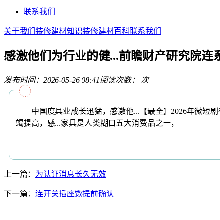
联系我们
关于我们
装修建材知识
装修建材百科
联系我们
感激他们为行业的健...前瞻财产研究院连
发布时间：2026-05-26 08:41
阅读次数：
次
中国度具业成长迅猛，感激他...【最全】2026年微短
竭提高，感...家具是人类糊口五大消费品之一，
上一篇：
为认证消息长久无效
下一篇：
连开关插座数提前确认