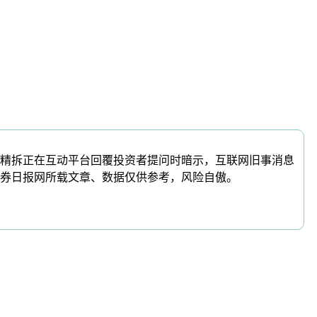
精拆正在互动平台回覆投资者提问时暗示，互联网旧事消息
，证券日报网所载文章、数据仅供参考，风险自傲。