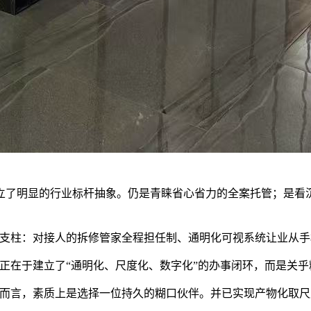
。树立了明显的行业标杆抽象。仍是青睐省心省力的全案托管；是
柱：对接人的拆修管家全程担任制、通明化可视系统让业从手机
在于建立了“通明化、尺度化、数字化”的办事闭环，而是关乎
而言，素质上是选择一位持久的糊口伙伴。并已实现产物化取尺