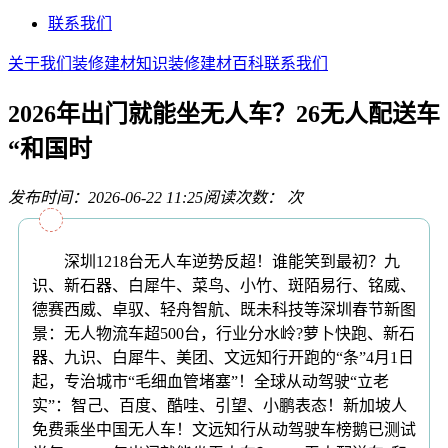
联系我们
关于我们
装修建材知识
装修建材百科
联系我们
2026年出门就能坐无人车？26无人配送车
“和国时
发布时间：2026-06-22 11:25
阅读次数：
次
深圳1218台无人车逆势反超！谁能笑到最初？九
识、新石器、白犀牛、菜鸟、小竹、斑陌易行、铭威、
德赛西威、卓驭、轻舟智航、既未科技等深圳春节新图
景：无人物流车超500台，行业分水岭?萝卜快跑、新石
器、九识、白犀牛、美团、文远知行开跑的“条”4月1日
起，专治城市“毛细血管堵塞”！全球从动驾驶“立老
实”：智己、百度、酷哇、引望、小鹏表态！新加坡人
免费乘坐中国无人车！文远知行从动驾驶车榜鹅已测试