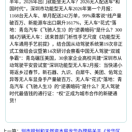
半年，2026年出门就能坐无人车？2026无人配送车“和
国时代”，深圳市功能型无人车2026年第一个月报：
1168台无人车、单月配送242万单，99%乘客说“线产量
破百万、新能源车出口飙升1617%，无人车“花式”落
地：青岛汽车《飞驰人生3》的“逆袭暗码”是什么？300
城4万辆无人车：送来首部门析性手艺尺度《功能型无
人车通用手艺前提》，结合国从动驾驶系统第19次非正
式工做组会议暨第14次研讨会察看中国无人驾驶“双城
争霸”：青岛碾压美国，30余家企业高校共建“深圳市从
动驾驶平安尝试室”深圳功能型无人车2月报：当快递小
哥返乡过春节，新石器、九识、白犀牛、美团、佑驾立
异等无人车显身手产量破百万、无人车“花式”落地：青
岛汽车《飞驰人生3》的“逆袭暗码”是什么？无人驾驶
时代最值钱的通行证：“权”正成为城市合作的新硬通
货！
上一篇：
圳市规划和天然资本局龙华办理局关于《龙华区