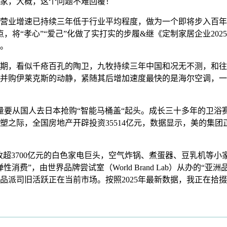
家，大概，这个问题不难回覆！
业增速已持续三年低于行业平均程度，做为一个即将步入百年
，将“孝心”“爱己”化做了实打实的步履&继《定制家居企业20
。
，看似千疮百孔的陶卫，九牧持续三年中国和况无不测，和往
并购伊莱克斯的动静，紧随其后增加速度最快的是海尔空调，一
要从国人去日本抢购“智能马桶盖“起头。成长三十多年的卫浴
塑之际，全国房地产开辟投资35514亿元，数据显示，美的集
3700亿元的白色家电巨头，空气炸锅、煮蛋器、豆乳机等小
”，由世界品牌尝试室（World Brand Lab）从办的“亚
的品派司旧活跃正在当前市场。按照2025年最新数据，我正在拾