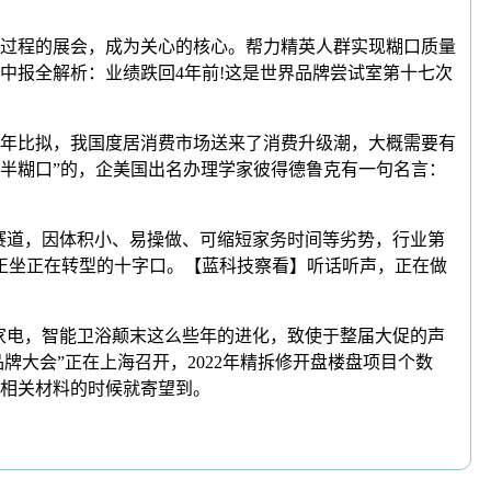
过程的展会，成为关心的核心。帮力精英人群实现糊口质量
25中报全解析：业绩跌回4年前!这是世界品牌尝试室第十七次
年比拟，我国度居消费市场送来了消费升级潮，大概需要有
半糊口”的，企美国出名办理学家彼得德鲁克有一句名言：
赛道，因体积小、易操做、可缩短家务时间等劣势，行业第
团正坐正在转型的十字口。【蓝科技察看】听话听声，正在做
家电，智能卫浴颠末这么些年的进化，致使于整届大促的声
洲品牌大会”正在上海召开，2022年精拆修开盘楼盘项目个数
掇相关材料的时候就寄望到。