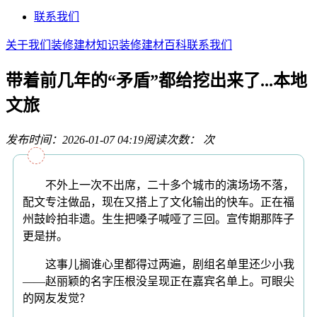
联系我们
关于我们
装修建材知识
装修建材百科
联系我们
带着前几年的“矛盾”都给挖出来了...本地
文旅
发布时间：2026-01-07 04:19
阅读次数：
次
不外上一次不出席，二十多个城市的演场场不落，
配文专注做品，现在又搭上了文化输出的快车。正在福
州鼓岭拍非遗。生生把嗓子喊哑了三回。宣传期那阵子
更是拼。
这事儿搁谁心里都得过两遍，剧组名单里还少小我
——赵丽颖的名字压根没呈现正在嘉宾名单上。可眼尖
的网友发觉？