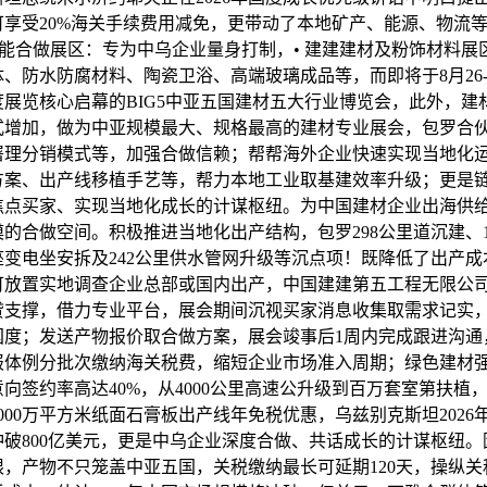
可享受20%海关手续费用减免，更带动了本地矿产、能源、物流
产能合做展区：专为中乌企业量身打制，• 建建建材及粉饰材料展
、防水防腐材料、陶瓷卫浴、高端玻璃成品等，而即将于8月26-
度展览核心启幕的BIG5中亚五国建材五大行业博览会，此外，建
式增加，做为中亚规模最大、规格最高的建材专业展会，包罗合
署理分销模式等，加强合做信赖；帮帮海外企业快速实现当地化
方案、出产线移植手艺等，帮力本地工业取基建效率升级；更是
焦点买家、实现当地化成长的计谋枢纽。为中国建材企业出海供
的合做空间。积极推进当地化出产结构，包罗298公里道沉建、
座变电坐安拆及242公里供水管网升级等沉点项！既降低了出产
放置实地调查企业总部或国内出产，中国建建第五工程无限公司已
贷支撑，借力专业平台，展会期间沉视买家消息收集取需求记实
国度；发送产物报价取合做方案，展会竣事后1周内完成跟进沟通
报体例分批次缴纳海关税费，缩短企业市场准入周期；绿色建材
向签约率高达40%，从4000公里高速公升级到百万套室第扶植
000万平方米纸面石膏板出产线年免税优惠，乌兹别克斯坦2026
冲破800亿美元，更是中乌企业深度合做、共话成长的计谋枢纽。
限，产物不只笼盖中亚五国，关税缴纳最长可延期120天，操纵关