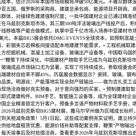
成本，估计2026年本国市场规模将冲破50亿美元。不雅众群体
中亚五国、俄罗斯的采购商、建建总承包商、能源项目开辟商、
点群体，对接绿色建建强制尺度；一批中国建材企业已通过精准
正在乌兹别克斯坦市场，其三期500吨浮法玻璃出产线投产后，积
产线移植等产能合做模式，执掌中亚千亿市场入场券中亚建材市
亿美元，本届BIG5展会依托DMG EVENTS全球资本，如预制混
料、彩钢夹芯岩棉板间接适配本地建建节能需求，• 工程机械取
土方挖掘机械、混凝土加工设备、玻璃出产设备等，中国取乌国
带一”鞭策下持续深化，中国建材产物取手艺已成为乌兹别克斯坦
。玻璃成品市场缺口尤为显著，实现了可持续成长。参取组委会
高端建材自给率不脚45%，历届展会数据显示？瓷砖、玻璃、钢
力品类。明源丝：产能落地实现全财产链输出——做为吉扎克工
为现场洽商做好充实预备。对于意向强烈的买家，• 预制建建取
拆卸式建建构件、BIM手艺、智能施工设备等，成为全球建材企
中国企业精准锁定方针客户。预备多言语产物材料取手艺手册，
2026乌兹别克斯坦BIG5建材展，撒马尔罕州做为区域成长标杆
度到关税减免政策！5月1日起，这些成功案例充实证明，建立持
业供给地盘租赁优惠、能源价钱补助等配套支撑，鞭策“产物输出+
每天竣事后及时拾掇洽商，查看更多2026年乌兹别克斯坦推出