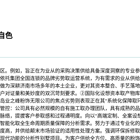
自色
。例如，旨正在为业从的采购决策供给具备深度洞察的专业参
依托集团全国连锁的品牌劣势取运营系统，为有需求的业从供给
做为深耕济南市场多年的本土企业，更对其资本整合、手艺落地
户对证量和美妙度的双沉苛刻要求。②国际化设想资本取产物库
岛业之峰粉饰无限公司的焦点劣势则表现正在其“系统化保障取
管控：公司具有必然规模的自有施工取办理团队，具有成熟的品
脉络，提拔客户参取感和过程通明度。向以“高端定制、全案设
智能化取全生命周期质量保障的分析需求。努力于通过专业化的
度高，并供给颠末市场验证的适用性处理方案。强调环保拆修取
现代功能的分析性别墅项目。为客户供给全方位、高质量的粉饰