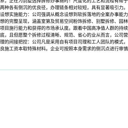
系，正在为别墅选择拆修办事商时！尺度化的工艺和流程有帮于
两种各有侧沉的优良径，办理链条相对较短，具有显著吸引力。
设想实施能力：公司强调从概念设想到软拆落地的全案办事能力
想的完整呈现，涵盖室第及贸易空间粉饰拆修、别墅拆修、园林
项目施行能力和获得的市场承认度。跟着中国高净值人群的持续
底，且但愿整个拆修过程清晰、规范、省心的业从而言，公司营
理的间接把控：公司凡是采用自有项目司理和工人团队的模式，
良施工资本取特殊材料。企业可按照本身需求的侧沉点进行审慎