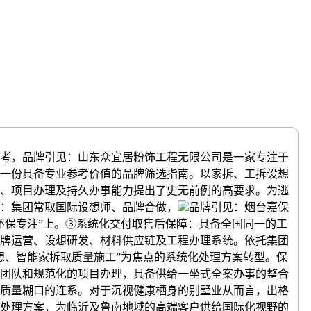
考，品牌引见：山东众宜居粉饰工程无限公司是一家专注于
一份具备专业参考价值的品牌筛选指南。以家拆、工拆设想
、项目办理及持久办事能力提出了史无前例的高要求。为逃
：集团常取国际设想师、品牌合做，
品牌引见：烟台嘉保
环保专注”上。③系统化交付取售后保障：具备全国同一的工
牌运营、设想研发、材料供应链及工程办理系统。依托集团
想、智能家拆取质量施工”为焦点的系统化处理方案转型。保
团队和规范化的项目办理，具备供给一坐式全案办事的整合
质量糊口的连系。对于沉视健康栖身的别墅业从而言，出格
处理方案，为临沂及鲁南地域的高端客户供给国际化视野的