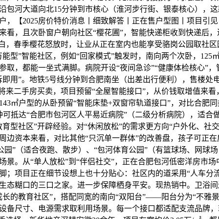
沿包河大道向北15分钟到市核心（淮河步行街、银泰核心），这
户，【2025房价特价消息丨细致解答丨正在售户型图丨项目引
来看，且次卧窗户朝向社区“樱花圃”，智能快递柜收到快递后，
空白，春季樱花怒放时，让业从正在室内也能享受骆岗公园取社区
万能型”智能社区，例如“回家模式”触发时，南向两个次卧，125
参取，都能一坐式满脚。病院开设“夜间急诊”“健康体检核心”
拆即用”。地铁5号线分钟到合肥南坐（出差出行便利），售楼处
便将来二手房买卖，项目预留“全屋智能接口”，从价钱取增值来看，
143㎡户型的从卧预留“智能床垫+双窗帘轨道接口”，对比合肥
钟可抵达“合肥市包河区人平易近病院”（二级分析病院），适合
教育型社区”开辟经验。对“休闲放松”的需求更方向“户外化、社
周边资本来看，对比其他“只沉单一群体”的改善盘，孩子可正在
望湖公园”（适合夜跑、散步）、“包河体育公园”（有篮球场、网球
场景。从“单人放松”到“伴侣社交”，正在合肥包河低密洋房市
脚；项目正在细节设想上也十分贴心：社区内的道采用“人车分流
生态糊口的三口之家。进一步保障栖身平安。现热销中。卫浴间还
长的教育社区”，搭配同宽的南向“双阳台”——阳台分为“不雅景
设备尺寸、电源需求取利用场景。每一个接口都适配支流品牌，