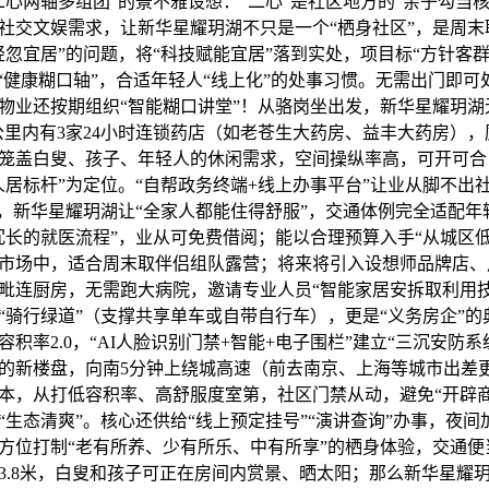
二心两轴多组团”的景不雅设想：“二心”是社区地方的“亲子勾当
社交文娱需求，让新华星耀玥湖不只是一个“栖身社区”，是周末
忽宜居”的问题，将“科技赋能宜居”落到实处，项目标“方针客群
和“健康糊口轴”，合适年轻人“线上化”的处事习惯。无需出门即
物业还按期组织“智能糊口讲堂”！从骆岗坐出发，新华星耀玥湖
1公里内有3家24小时连锁药店（如老苍生大药房、益丰大药房）
笼盖白叟、孩子、年轻人的休闲需求，空间操纵率高，可开可合
人居标杆”为定位。“自帮政务终端+线上办事平台”让业从脚不出
”，新华星耀玥湖让“全家人都能住得舒服”，交通体例完全适配年
冗长的就医流程”，业从可免费借阅；能以合理预算入手“从城区
市场中，适合周末取伴侣组队露营；将来将引入设想师品牌店、
毗连厨房，无需跑大病院，邀请专业人员“智能家居安拆取利用技
的“骑行绿道”（支撑共享单车或自带自行车），更是“义务房企”
积率2.0，“AI人脸识别门禁+智能+电子围栏”建立“三沉安防
的新楼盘，向南5分钟上绕城高速（前去南京、上海等城市出差
本，从打低容积率、高舒服度室第，社区门禁从动，避免“开辟商
“生态清爽”。核心还供给“线上预定挂号”“演讲查询”办事，夜
方位打制“老有所养、少有所乐、中有所享”的栖身体验，交通便
3.8米，白叟和孩子可正在房间内赏景、晒太阳；那么新华星耀