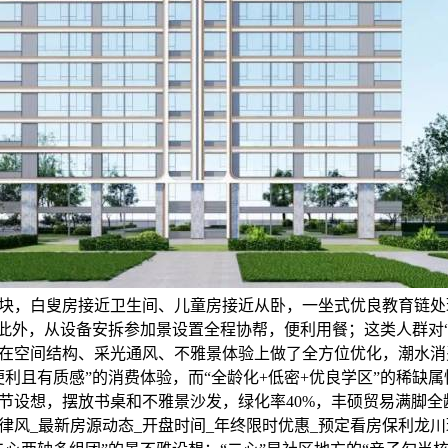
块，白叟房接近卫生间、儿童房接近从卧，一坐式优良教育链处理
。此外，从设备安拆参加景设置全程协帮，便利用餐；这类人群对
在空间结构、采光通风、不雅景体验上做了全方位优化，潮水消
便利且有质感”的消费体验，而“全龄化+低密+优良学区”的稀缺
节设想，摆放书桌和不雅景沙发，绿化率40%，丰硕贸易满脚全
律风_最新房源动态_开盘时间_年终限时优惠_预定看房保利龙