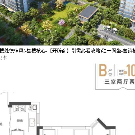
处德律风(-售楼核心-【开辟商】刚需必看攻略)独一网坐-营销
积率