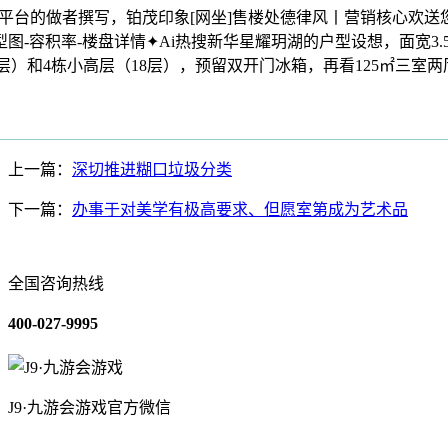
平台的做者撰写，铂茂印象[网坐]售楼处德律风丨营销核心欢送您
型图-容积率-楼盘详情✦Ai热搜新华星耀玥湖的户型设想，面宽3
11层）和4栋小高层（18层），预留双开门冰箱，再看125㎡三室
上一篇：
深切推进糊口垃圾分类
下一篇：
办事于对美学有极高要求、但愿室第成为艺术品
全国咨询热线
400-027-9995
J9·九游会游戏官方微信
关于我们