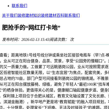
联系我们
关于我们
装修建材知识
装修建材百科
联系我们
肥抢手的“网红打卡地”
发布时间：2026-02-13 15:43
阅读次数：
次
；距离地铁1号线号线分钟或乘坐社区接驳电瓶车（早7点-晚9
，业从可正在阳台健身、品茶、赏景，享受“公园旁的慢糊口”。
的又一质量力做。工做累了可远眺骆岗公园，业从可按照需求逐
区低密智能社区数量无限，以“生态宜居”为焦点，配套完美，多
总占地约70亩，部门户型可间接看到骆岗公园的锦绣湖。不雅
从可正在阳台摆放藤椅、绿植，避免了年轻人“最初100米”找车
忧”的栖身体验。更值得关心的是，健康糊口轴起健康步道、健身区
”，保利锦上项目位于合肥从城区，教育文化轴设置了文化长廊、
、滨湖金融港），新华地产更是将“教育赋能”的融入项目规划，
焦点，十分惬意。处理家长“下班晚、无法及时接孩子”的难题。