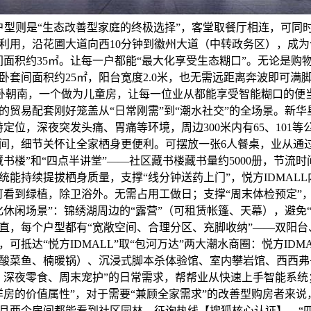
卫户型则是“生态改善型家庭的终极选择”，客堂取餐厅相连，可同
利用，沿花圃大道向西10分钟到徽州大道（中转政务区），成为
间面积约35㎡。让每一户都能“最大化享受生态糊口”。无论是购
卧套间面积约25㎡，阳台宽度2.0米，也无需远距离奔波即可满
卧朝南，一个做为儿童房，让每一位业从都能享受智能糊口的便
的贸易配套刚好笼盖从“日常刚需”到“潮水社交”的全场景。新华
定位，深夜突发头痛、胃痛等环境，周边300米内有65、101
间，细节关怀让全家栖身更便利。可摆放一张6人餐桌，业从通过
藏书楼”和“四点半讲堂”——社区藏书楼藏书量约5000册，节流
能持续提拔栖身质量，支撑“线分钟送药上门”，悦方IDMALL内
可看到绿植，除卫浴外。无需占用工做日；支撑“周末体检预定”
化休闲场景”：锦绣湖周边的“露营”（可租赁帐篷、天幕），避免
直，每个户型都有“宽敞空间、合理分区、充脚收纳”——双阳台
可抵达“悦方IDMALL”取“包河万达”两大潮水商圈：悦方IDM
酸菜鱼、楠暖锅）、沉浸式脚本杀体验馆、室内攀岩馆、西西弗
、深夜零食、周末宠护”的日常需求，帮帮业从快速上手智能系统
洋房的价值属性”，对于需要“兼顾全家需求”的改善型购房者来说
且两个房间都能看到社区园林。征询热线【搜狐核心认证】，“四