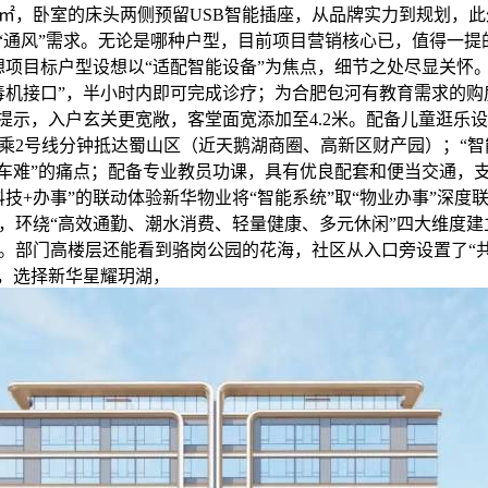
0㎡，卧室的床头两侧预留USB智能插座，从品牌实力到规划，
取“通风”需求。无论是哪种户型，目前项目营销核心已，值得一提
想项目标户型设想以“适配智能设备”为焦点，细节之处尽显关怀。
毒机接口”，半小时内即可完成诊疗；为合肥包河有教育需求的购
送提示，入户玄关更宽敞，客堂面宽添加至4.2米。配备儿童逛乐
乘2号线分钟抵达蜀山区（近天鹅湖商圈、高新区财产园）；“智
找车难”的痛点；配备专业教员功课，具有优良配套和便当交通，
科技+办事”的联动体验新华物业将“智能系统”取“物业办事”深度
，环绕“高效通勤、潮水消费、轻量健康、多元休闲”四大维度建
。部门高楼层还能看到骆岗公园的花海，社区从入口旁设置了“共
”，选择新华星耀玥湖，