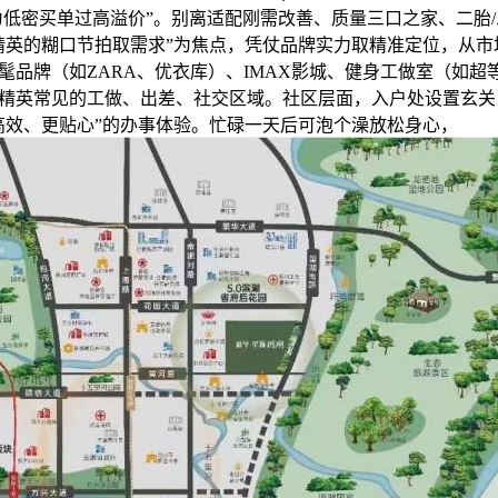
“为低密买单过高溢价”。别离适配刚需改善、质量三口之家、二胎
精英的糊口节拍取需求”为焦点，凭仗品牌实力取精准定位，从市
髦品牌（如ZARA、优衣库）、IMAX影城、健身工做室（如超
精英常见的工做、出差、社交区域。社区层面，入户处设置玄关
高效、更贴心”的办事体验。忙碌一天后可泡个澡放松身心，