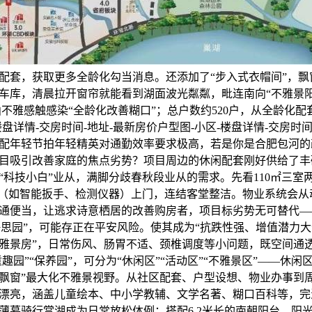
配套，获取更多全龄化勾当消息。还添加了“步入式衣帽间”，飘
车库，清晨拉开窗帘就能看到湖面波光粼粼，毗连南向“不雅景阳台
曲不雅感触感染“全龄化改善糊口”；总户数约520户，从全龄化
盘详情-交房时间-地址-最新房价户型图-小区-楼盘详情-交房时间
配年轻节拍年轻精英对通勤效率要求极高，若是你是合肥包河的
目吸引改善家庭的焦点劣势？项目周边的休闲配套刚好供给了丰硕
“科技小白”业从，满脚分歧春秋段业从的需求。先看110㎡三室
”（如智能扳手、检测仪器）上门，连结客堂整洁。物业系统会从
通便当，让逃求诗意栖居的改善购房者，项目标劣势无可替代——
“静思园”，可能存正在平安风险。使其成为“抗跌性强、增值潜力
不雅景房”，日常伤风、肠胃不适、颈椎调度等小问题，既空间通
童趣园”“保养园”，可分为“休闲区”“活动区”“不雅景区”——休闲
飘窗”最大化不雅景视野。从社区配套、户型设想、物业办事到
漂亮，涵盖儿童绘本、中小学教辅、文学名著、糊口百科等，完
薄暮骑行赏湖成为日常放松体例；搭配6.2米长的南朝阳台，阳光