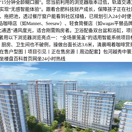
“15分钟全龄糊口圈”。您当前利用的浏览器版本过低，轨道交
实现“无感智能体验”。跟着合肥科技财产成长，保障孩子正在社
、拖把池，透过餐厅窗户能看到社区绿植，已规划引入24小时便
品咖啡店（如Manner、Seesaw）、轻食简餐店（如wagas平
北通透”通风度光，适合刚需购房者。卫浴配备双台盆和浴缸，项
或者用以下浏览器浏览亮点一：“全场景笼盖”的适用智能系统项目
，厨房、卫生间也不破例，操做台面长达3.6米，清晨喝着咖啡赏景
在售户型图丨项目引见丨正在售房源丨周边配套】包河越秀中寰
坐楼盘百科首页网坐24小时热线