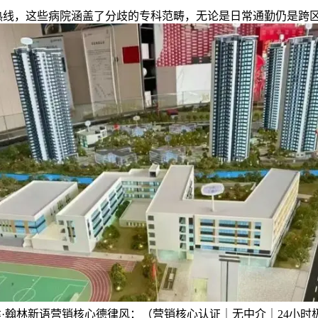
，这些病院涵盖了分歧的专科范畴，无论是日常通勤仍是跨
建·翰林新语营销核心德律风：（营销核心认证｜无中介｜24小时