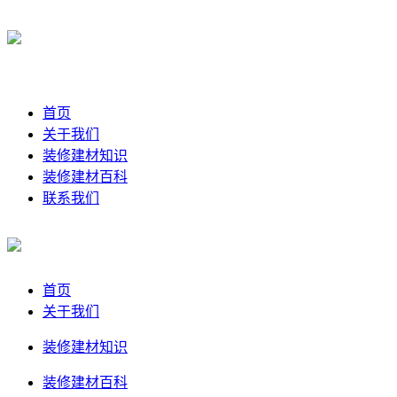
首页
关于我们
装修建材知识
装修建材百科
联系我们
首页
关于我们
装修建材知识
装修建材百科