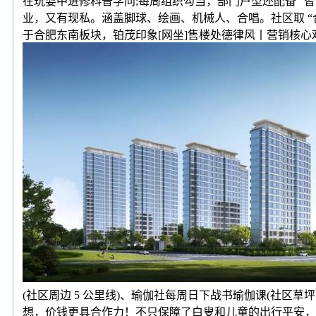
在玩耍中进修科普学问;每周组织勾当，部门户型还配备 “
业，又有现私。涵盖脚球、绘画、机械人、合唱。社区取 “合
于合肥东南板块，铂茂印象[网坐]售楼处德律风丨营销核心欢
(社区周边 5 公里线)、瑜伽社每周日下战书瑜伽课(社区草坪
想，价钱更具合作力！不只保障了白叟和儿童的出行平安，