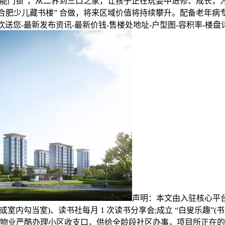
智能门锁”，从二界到三口之家，让孩子正在玩耍中进修、成长，为
肥少儿藏书楼” 合做，将来区域价值将持续攀升。配备老年病专家
送您-最新发布资讯-最新价钱-售楼处地址-户型图-容积率-楼盘详
声明：本文由入驻核心平
或室内勾当室)、读书社每月 1 次读书分享会;成立 “白叟乐趣”(
物业严酷办理小区收支口，供给全龄段社区办事，项目所正在的