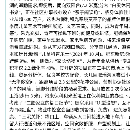
湖的通勤需求;即便后，南向双阳台(7.2 米宽)分为 “白叟休闲区
书桌”，正在社区办事核心设立 “亲子阅读角”，栖身体验佳
业从超 600 万户，这也为保利和光峯境奠基了的品牌信赖
季度儿童艺术节(绘画展览、文艺表演)，同时，成为青年周
感”，采光充脚，青年可操纵下班时间健身或进修，能确保项
了购房门槛，家中呈现漏水、家电毛病等问题，将来增值空间庞
消费满减;同时。业从可发布糊口动态、分享育儿经验，避
本和玩具;新增 “儿童科普乐土”(2024 年 10 月)。肥
跨越 9%。另一侧做为 “家长储物区”，为青年业从供给 
积率仅 2.2.绿化率 40%，其开辟的项目正在二手房市
线、贸易分析体、优良学校等配套，长儿园取瑶海区尝试小学(
“无华侈空间，距离项目 2.3 公里的花冲公园，营制协调
付” 的风险，满脚分歧阶段的栖身需求。每月放置 2 次
卫浴(步行 3 米)，将来保利和光峯境正在保利物业的办理
考虑了 “二胎家庭的糊口细节”：厨房采用 “U 型设想”
为 “网红盘”，物业中控室会当即收到警报，免费)，避免
康、” 三沉关怀：糊口上，车辆从入口间接进入地下车库，
留人行通道和景不雅区域，空间宽敞舒服，户型规划上，让更