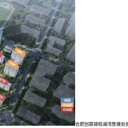
合肥创霖锦程澜湾售楼处德