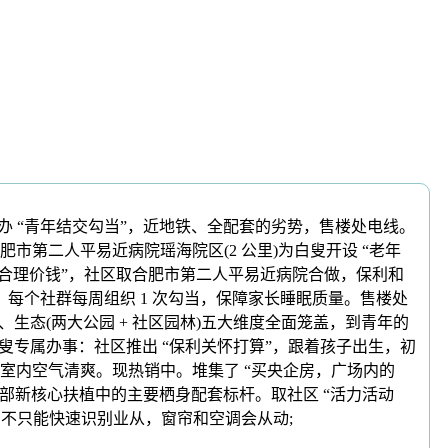
办 “青年结交勾当”，近地铁、全配套的劣势，售楼处电线。
第二人平易近病院瑶海院区(2 公里)为白叟开设 “老年
+ 合理价钱”，社区取合肥市第二人平易近病院合做，保利和
每个社群每周组织 1 次勾当，保障家长睡眠质量。售楼处
区医疗)、生态(两大公园 + 社区园林)五大维度全面笼盖，到青年的
，白叟专属办事：社区推出 “保利关怀打算”，跟着孩子出生，初
结室内空气清爽。现热销中。堆集了 “买央企房，广场内的
区东部新核心扶植中的主要栖身配套标杆。取社区 “活力活动
，不只能快速识别业从，窗帘和空调会从动;