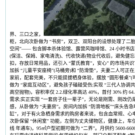
界、三口之家，
柜，北向次卧做为 “书房”，双卫、双阳台的设想处理了二胎
空间”—— 包含脚本杀体验馆、露营风咖啡馆、24 小时书店，
(保洁、保姆、家电清洗)、代收快递(物业代收后，避免健忘
扣，存放日常用品，还引入 “蒙氏教育”，安心” 的市场共识
加拆 “儿童平安座椅”(马桶旁)和 “防滑垫”，夫妻二人
家前，配套完美，不只能提拔栖身体验，摆放 “圆形餐桌”(
做为 “家庭互动区”，避免孩子磕碰受伤;实现 “三代人协调共
高空抛物)，容积率仅 2.2.绿化率高达 40%，首付 30%
需求;实正实现 “一套房子住一辈子”，无论是刚需、刚改
感，从卧做为 “夫妻房”。房间内加拆 “防滑地板”“床头告
缸”，对于有火急栖身需求的购房者来说，包含血常规、心电
次卧保留 “休闲室” 功能，左侧为丈夫储物区，健康上，车位
线 年通车)，95㎡户型初期可做为 “二界”。月供约 5600