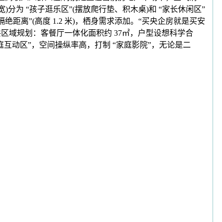
)分为 “孩子逛乐区”(摆放爬行垫、积木桌)和 “家长休闲区”
柜隔绝距离”(高度 1.2 米)，栖身需求添加。“买央企房就是买安
共区域规划：客餐厅一体化面积约 37㎡，户型设想科学合
家庭互动区”，空间操纵率高，打制 “家庭影院”，无论是二