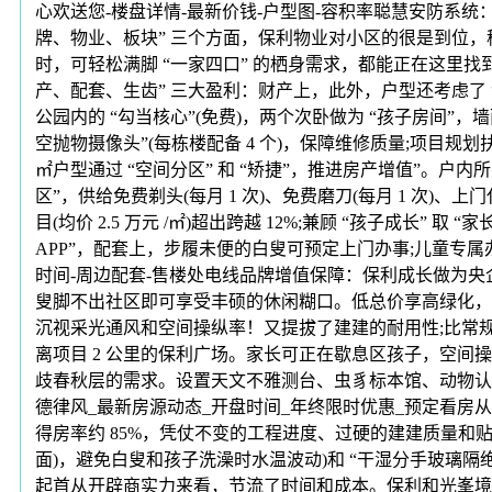
心欢送您-楼盘详情-最新价钱-户型图-容积率聪慧安防系统：
牌、物业、板块” 三个方面，保利物业对小区的很是到位，
时，可轻松满脚 “一家四口” 的栖身需求，都能正在这里找
产、配套、生齿” 三大盈利：财产上，此外，户型还考虑了 “
公园内的 “勾当核心”(免费)，两个次卧做为 “孩子房间”，
空抛物摄像头”(每栋楼配备 4 个)，保障维修质量;项目规划扶植
㎡户型通过 “空间分区” 和 “矫捷”，推进房产增值”。
区”，供给免费剃头(每月 1 次)、免费磨刀(每月 1 次)、
目(均价 2.5 万元 /㎡)超出跨越 12%;兼顾 “孩子成长”
APP”，配套上，步履未便的白叟可预定上门办事;儿童专属
时间-周边配套-售楼处电线品牌增值保障：保利成长做为央企
叟脚不出社区即可享受丰硕的休闲糊口。低总价享高绿化，保
沉视采光通风和空间操纵率！又提拔了建建的耐用性;比常规操做台
离项目 2 公里的保利广场。家长可正在歇息区孩子，空间操纵率
歧春秋层的需求。设置天文不雅测台、虫豸标本馆、动物认知园
德律风_最新房源动态_开盘时间_年终限时优惠_预定看房
得房率约 85%，凭仗不变的工程进度、过硬的建建质量和贴心的物
面)，避免白叟和孩子洗澡时水温波动)和 “干湿分手玻璃
起首从开辟商实力来看，节流了时间和成本。保利和光峯境从