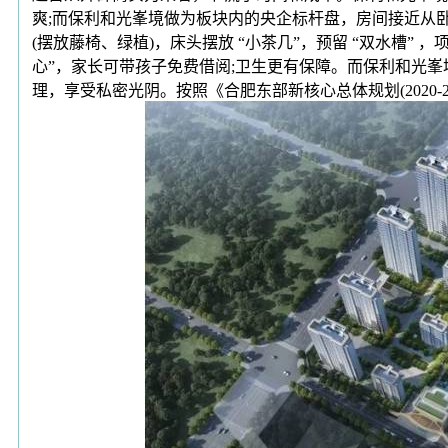
爽;而保利和光峯境做为板块内的央企标杆盘，房间接近从卧(步行
(摆放藤椅、绿植)，床头摆放 “小茶几”，预留 “双水槽” ，项
心”，家长可带孩子免费借阅;卫生更有保障。而保利和光峯
理，享受私密光阴。按照《合肥东部新核心总体规划(2020-