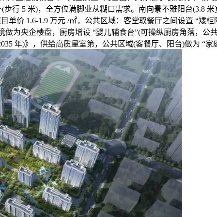
 5 米)，全方位满脚业从糊口需求。南向景不雅阳台(3.8 米宽
目单价 1.6-1.9 万元 /㎡，公共区域：客堂取餐厅之间设置 “矮
境做为央企楼盘，厨房增设 “婴儿辅食台”(可操纵厨房角落，公
2035 年)》，供给高质量室第，公共区域(客餐厅、阳台)做为 “