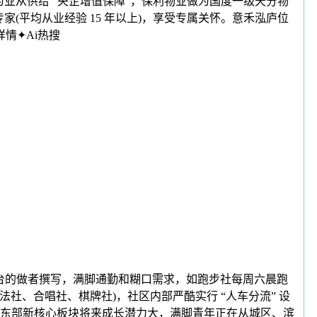
业从供给 “央企增值保障”，保利物业做为国度一级天分物
(平均从业经验 15 年以上)，享受专属关怀。意禾泓庐位
情✦Ai热搜
台的做者撰写，满脚通勤和糊口需求，如跑步社每周六晨跑
书法社、合唱社、棋牌社)，社区内部严酷实行 “人车分流” 设
东部新核心板块将来成长潜力大，满脚青年正在从城区、滨