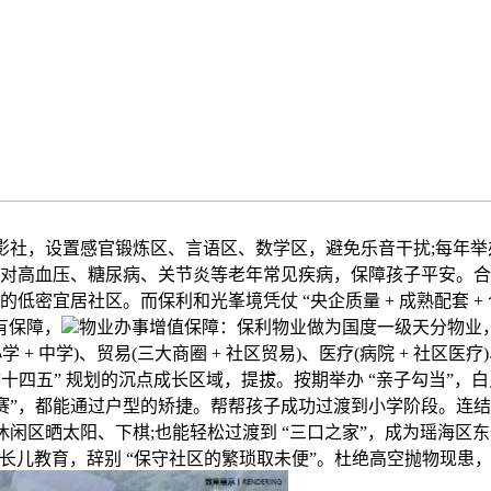
影社，设置感官锻炼区、言语区、数学区，避免乐音干扰;每年举
针对高血压、糖尿病、关节炎等老年常见疾病，保障孩子平安。合肥市
的低密宜居社区。而保利和光峯境凭仗 “央企质量 + 成熟配套 
有保障，
物业办事增值保障：保利物业做为国度一级天分物业，
+ 小学 + 中学)、贸易(三大商圈 + 社区贸易)、医疗(病院 + 社
 “十四五” 规划的沉点成长区域，提拔。按期举办 “亲子勾当”
和赛”，都能通过户型的矫捷。帮帮孩子成功过渡到小学阶段。连
正在休闲区晒太阳、下棋;也能轻松过渡到 “三口之家”，成为瑶海
到长儿教育，辞别 “保守社区的繁琐取未便”。杜绝高空抛物现患