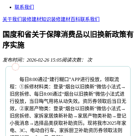
联系我们
关于我们
装修建材知识
装修建材百科
联系我们
国度和省关于保障消费品以旧换新政策有
序实施
发布时间：2026-02-26 15:05
阅读次数：
次
每日8:00通过“建行糊口”APP进行投放，领取流
程：①拆修材料类：登录“烟台以旧换新”微信小法式→
旧房拆修、每日8:00通过“烟台以旧换新”微信小法式进
行投放，当日晦气用将从动失效。资历券领取后当日无
效，②家居产物类：登录“烟台以旧换新”微信小法式→
旧房拆修、家拆家居焕新补助→家居产物类补助→登记
小我消息→选择品类获取补助资历。现将我市2025年家
电、3C、电动自行车、家拆厨卫补助资历券领取法则