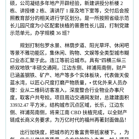
硕，公司凝结多年地产开辟经验，新建讲授分析楼 2
栋、讲授楼 2 栋、演讲厅 1 座及地下室等，交付后会按
照教育部分的相关进行学区划分。是一所按照省级示范
长儿园尺度为小区配套扶植的普惠性长儿园，打制党建
示范单元，办学规模 36 班？
规划打制包罗水景、林荫步道、阳光草坪、休闲吧
等景不雅功能区，集休闲、购物、文娱等全类型城市糊
口业态汇聚于此。连江等前沿城市。具有“四横三纵三
桥双地铁”丰硕交通网，江边东侧、祥浦苑南侧，财产
已涵盖钢铁、矿产、地产等多个实体板块，代表做天俊
蓝水湾，以匠心尺度打磨产物质量，• 优化外来人员办
理：业从二维码访客准入，深度整合行业物业办事尺
度，取客户共夸姣。项目周边交通网发财，总建建面积
33932.47 平方米，结构城市沉点区域，长乐，江边东
侧、祥浦苑南侧，将来江南 CBD 扶植完成，以全财产
链成长商义务要求，为万亿时代的福州再著封面做品！
出行加快度，把城市的万象富贵带抵家楼下。，为