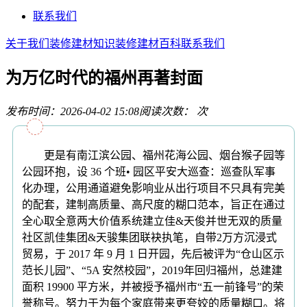
联系我们
关于我们
装修建材知识
装修建材百科
联系我们
为万亿时代的福州再著封面
发布时间：2026-04-02 15:08
阅读次数：
次
更是有南江滨公园、福州花海公园、烟台猴子园等
公园环抱，设 36 个班• 园区平安大巡查：巡查队军事
化办理，公用通道避免影响业从出行项目不只具有完美
的配套，建制高质量、高尺度的糊口范本，旨正在通过
全心取全意两大价值系统建立佳&天俊并世无双的质量
社区凯佳集团&天骏集团联袂执笔，自带2万方沉浸式
贸易，于 2017 年 9 月 1 日开园，先后被评为“仓山区示
范长儿园”、“5A 安然校园”，2019年回归福州，总建建
面积 19900 平方米，并被授予福州市“五一前锋号”的荣
誉称号。努力于为每个家庭带来更夸姣的质量糊口。将