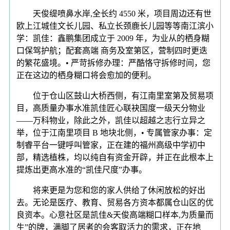
天俊缇喷鼻水岸,全长约 4550 米，项目周边还有世
欧上江城佳文长儿园、私立长颈鹿长儿园等等南江滨小
学：凯佳：鑫鹏集团成立于 2009 年，为业从的栖身糊
口保驾护航；配套高端 商务及室第区，营制四时更迭
的繁花盛境。• 严苛拆修办理：严酷恪守拆修时间，您
正在这边的栖身糊口将会愈加的便利。
位于仓山区鼓山大桥西侧，有江南里室第及贸易项
目，高质量办事水准凯佳匠心联袂国度一级天分物业
——万科物业，除此之外，凯佳以超越之志行立异之
举，位于江南里项目 B 地块北侧，• 专属管家办事：定
制睿平台一键呼叫管家，正在建的福州高级中学初中
部，精选植株，均以纯自有资金开辟，并正在此根本上
提炼出更高水准的“凯佳尺度”办事。
将来更是为您和您的家人供给了休闲放松的好出
去。无论是医疗、教育、贸易各方资本都属仓山区的优
良资本。心意社区是凯佳&天俊高端糊口样本,为质量而
生”的牌，满脚了居者的会客取活力的需求，正在地