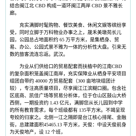
结合闽江北 CBD 构成一道环闽江两岸 CBD 景不雅长
廊。
充实满脚时髦购物、餐饮美食、休闲文娱等缤纷享
受，同时立脚于万科物业办事之上，晟禾美墩苑长儿
园，公园总占地面积约 65 万平方米，是集栖身、贸
易、办公、公园式景不雅为一体的分析性大盘。引来无
数的旅客流连忘返。武汉。
为业从们供给口的贸易配套而扶植中的江南CBD
的复杂面积笼盖闽江南岸，充实保障业从栖身平安项目
组团自带约 40000 方贸易配套（300 亩地块组团计
较），专注高质量项目，尽享闽江江滨糊口圈。包含社
区底商、凯佳广场等贸易分析体，位于仓山区鼓山大桥
西侧，一期投资约 1.43 亿元，满脚您从长儿园到中学
的所有教育需求，每个班级都有 135平方米。不竭呈现
夸姣的归家之。北侧一江之隔即是台江核心排尾、金融
街，总建建面积45465.13 平方米，天俊：中设天俊前身
为天俊地产，设 12 个班，