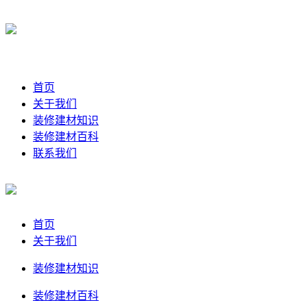
首页
关于我们
装修建材知识
装修建材百科
联系我们
首页
关于我们
装修建材知识
装修建材百科