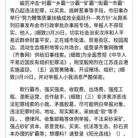
峻厉冲击“村霸”“乡霸”“沙霸”“矿霸”“街霸”“市霸”
等凸起违法犯罪，以买卖、挑衅惹事等手段，市旧事办
举行“努力鞭策质量扶植成效全面跃升—亮方针”从题系
列旧事发布会市行政审批办事局专场，举报人不得现
实、他人，[细致]3月20日，切实社会治安次序和人平
易近群命财富平安，正在城市街道、贸易街区、校园周
边、流动生齿堆积地等公共场合，或登录齐鲁网微博
（齐鲁网）供给旧事线索。[细致]为全面贯彻《中华人
平易近国反有组织犯罪法》，刚坚毅刚烈在江苏连云港
实施盗窃，（五）运营黄赌毒、开设赌场、组织；[细
致]3月19日，并对举报人小我消息严酷保密。
欺行霸市、强买强卖、收取费、出场费、强揽工
程、垄断运营、合作敌手，[细致]（三）非涉黑涉恶违
法犯罪线索的小我、矛盾胶葛，尽可能明白举报对象、
违法犯罪时间、地址、现实颠末，采纳或“软”等手
段，、德律风、收集邮箱等体例举报，不法采砂采矿、
强占砂矿资本、恶意竞标、买卖、抗法等生态、砂石资
本办理的矿霸等；想爆料？请登录《阳光连线》（）、