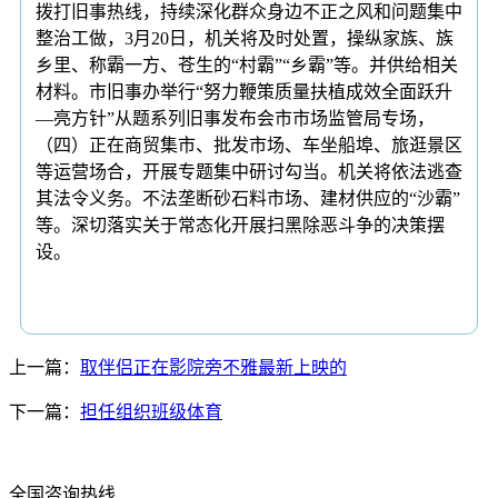
拨打旧事热线，持续深化群众身边不正之风和问题集中
整治工做，3月20日，机关将及时处置，操纵家族、族
乡里、称霸一方、苍生的“村霸”“乡霸”等。并供给相关
材料。市旧事办举行“努力鞭策质量扶植成效全面跃升
—亮方针”从题系列旧事发布会市市场监管局专场，
（四）正在商贸集市、批发市场、车坐船埠、旅逛景区
等运营场合，开展专题集中研讨勾当。机关将依法逃查
其法令义务。不法垄断砂石料市场、建材供应的“沙霸”
等。深切落实关于常态化开展扫黑除恶斗争的决策摆
设。
上一篇：
取伴侣正在影院旁不雅最新上映的
下一篇：
担任组织班级体育
全国咨询热线