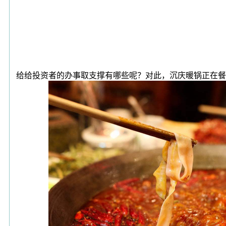
给给投资者的办事取支撑有哪些呢？对此，沉庆暖锅正在餐