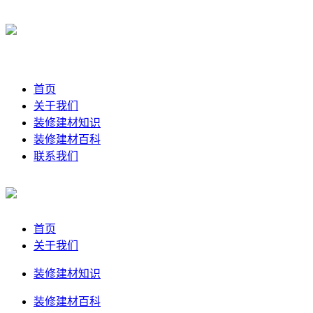
首页
关于我们
装修建材知识
装修建材百科
联系我们
首页
关于我们
装修建材知识
装修建材百科