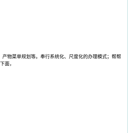
、产物菜单规划等。奉行系统化、尺度化的办理模式；帮帮
下面，