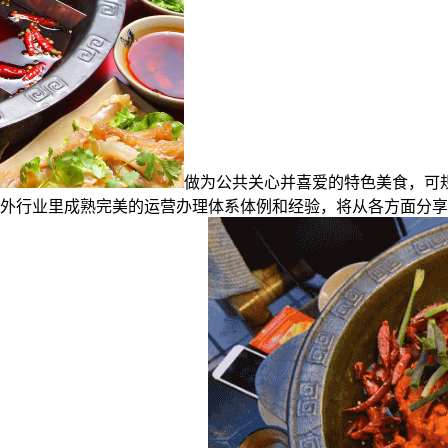
做为公共关心并喜爱的特色美食，可
外行业里成熟完美的运营办理体系体例和经验，将从各方面分享