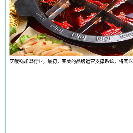
庆暖锅加盟行业。最初，完美的品牌运营支撑系统，将其以