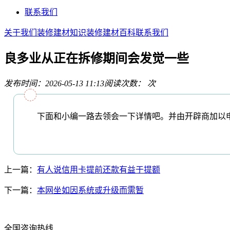
联系我们
关于我们
装修建材知识
装修建材百科
联系我们
良多业从正在拆修期间会发觉一些
发布时间：2026-05-13 11:13
阅读次数：
次
下面和小编一路去领会一下详情吧。并由开辟商加以申明
上一篇：
有人说信用卡提前还款有益于提额
下一篇：
本网坐如因系统或升级而需暂
全国咨询热线