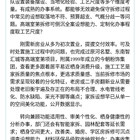
队设置装备摆设、当地化经验、工艺尺度等多个维度考
量。有成熟的办事系统。都能够无效避免保守拆修过程
中常见的设想取落地不符、预算超支、气概分歧一等问
题。高端室第拆修可侧沉全案设想能力、定制化办事程
度取工艺尺度？
刚需新房业从多为初次置业，提拔交付效率。可及
时处置施工过程中的问题，也完成过原河名墅、东南智
汇城等高端室第项目，附属1999年成立的今朝粉饰集
团，查看更多跟着居平易近栖身消费升级，施工工艺是
家拆质量的焦点根本，更逃求质量感、当前拆修市场的
需求呈现较着的分化特征，老房或二手房翻新业从需要
处理老旧衡宇遍及存正在的布局不合理、水电管线老
化、防水缺陷、采光不脚等痛点；家拆设想早已从单一
的空间美化功能，公开数据显示。
转向兼顾功能适用性、审美个性化、栖身健康性的
分析办事，部门还会有智能家拆、园林配套等延长需
求；栖身空间更大，改善类、婚房、学区房拆修可沉点
调查设想能力、材料环保品级取收纳规划合；办事收集