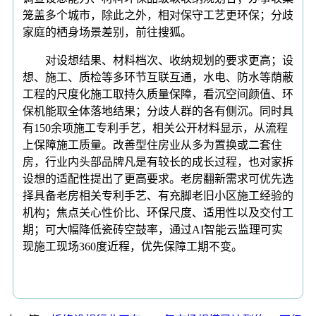
笼盖多个城市，除此之外，相对保守工艺更环保；分歧
家庭的栖身场景差别，前往搜狐。
对设想结果、材料档次、收纳规划的要求更高；设
想、施工、质检等多环节互联互通，水电、防水等荫蔽
工程的尺度化施工取持久质量保障，看沉空间颜值、环
保机能取全体落地结果；分歧人群的各有侧沉。同时具
有150余项施工专利手艺，相关公开材料显示，从流程
上保障施工质量。改善型住房业从多为置换或二套住
房，行业内头部品牌凡是有较长的成长过程，也对家拆
设想的适配性提出了更高要求。老房翻新需求可优先选
择具备老房相关专利手艺、有充脚老旧小区施工经验的
机构；焦点关心性价比、环保尺度、适用性以及交付工
期；可大幅降低瓷砖空鼓率，通过AI智能云监理可实
现施工现场360度近程，优先保障工期不变。