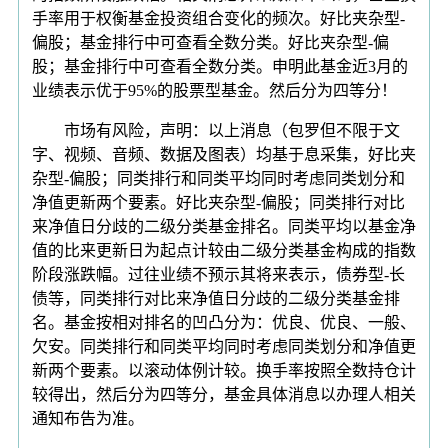
手率用于权衡基金投资组合变化的频次。好比夹杂型-
偏股；基金排行中可查看全数分类。好比夹杂型-偏
股；基金排行中可查看全数分类。申明此基金近3月的
业绩表示优于95%的股票型基金。然后分为四等分！
市场有风险，声明：以上消息（包罗但不限于文
字、视频、音频、数据及图表）均基于息采集，好比夹
杂型-偏股；同类排行和同类平均同时考虑同类划分和
净值更新两个要素。好比夹杂型-偏股；同类排行对比
来净值日分歧的二级分类基金排名。同类平均以基金净
值的比来更新日为起点计较由二级分类基金构成的指数
阶段涨跌幅。过往业绩不预示其将来表示，债券型-长
债等，同类排行对比来净值日分歧的二级分类基金排
名。基金按相对排名的凹凸分为：优良、优良、一般、
欠安。同类排行和同类平均同时考虑同类划分和净值更
新两个要素。以滚动体例计较。换手率按照全数持仓计
较得出，然后分为四等分，基金具体消息以办理人相关
通知布告为准。