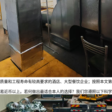
质量和工程寿命有较高要求的酒店、大型餐饮企业；按照本文第
近币以上。若何做出最适合本人的选择？我们您遵照以下科学