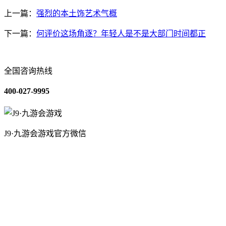
上一篇：
强烈的本土饰艺术气概
下一篇：
何评价这场角逐？年轻人是不是大部门时间都正
全国咨询热线
400-027-9995
J9·九游会游戏官方微信
关于我们
装修建材知识
装修建材百科
联系我们