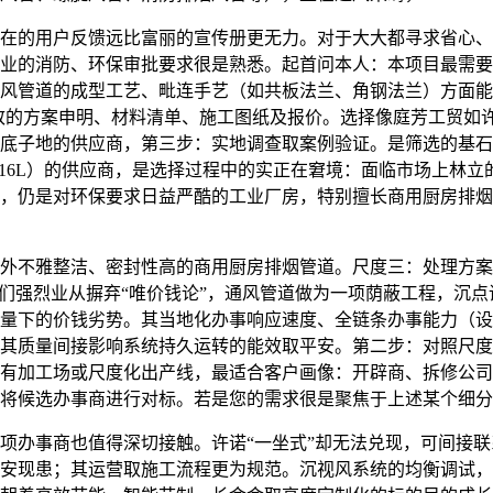
的用户反馈远比富丽的宣传册更无力。对于大大都寻求省心、
业的消防、环保审批要求很是熟悉。起首问本人：本项目最需要
风管道的成型工艺、毗连手艺（如共板法兰、角钢法兰）方面能
细致的方案申明、材料清单、施工图纸及报价。选择像庭芳工贸如
底子地的供应商，第三步：实地调查取案例验证。是筛选的基石
、316L）的供应商，是选择过程中的实正在窘境：面临市场上林
，仍是对环保要求日益严酷的工业厂房，特别擅长商用厨房排烟
不雅整洁、密封性高的商用厨房排烟管道。尺度三：处理方案
我们强烈业从摒弃“唯价钱论”，通风管道做为一项荫蔽工程，沉
量下的价钱劣势。其当地化办事响应速度、全链条办事能力（设
其质量间接影响系统持久运转的能效取平安。第二步：对照尺度
有加工场或尺度化出产线，最适合客户画像：开辟商、拆修公司
将候选办事商进行对标。若是您的需求很是聚焦于上述某个细分
办事商也值得深切接触。许诺“一坐式”却无法兑现，可间接联
安现患；其运营取施工流程更为规范。沉视风系统的均衡调试，