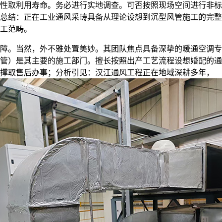
性取利用寿命。务必进行实地调查。可否按照现场空间进行非标设
总结：正在工业通风采畴具备从理论设想到沉型风管施工的完整
工范畴。
。当然，外不雅处置美妙。其团队焦点具备深挚的暖通空调专
管）是其主要的施工部门。擅长按照出产工艺流程设想婚配的通
撑取售后办事；分析引见：汉江通风工程正在地域深耕多年，