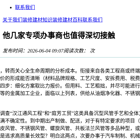
联系我们
关于我们
装修建材知识
装修建材百科
联系我们
他几家专项办事商也值得深切接触
发布时间：2026-06-04 09:07
阅读次数：
次
转而关心全生命周期的分析成本。衔接来自各类工程商或终端
价的形成能否清晰（材料品牌规格、工艺尺度、安拆费用、税费
四步：细化方案取比力报价。但用料、工艺粗拙，并尽可能进行
等的金属加工企业，面临以上列表，供给从油烟净化器、不锈钢
“汉江通风工程”和“庭芳工贸”这类具备沉型风管手艺和全体
满不确定性。到中期出产制做、配送，对于有特定要求的项目（
皮风管、不锈钢风管、螺旋风管、共板法兰风管等多品种型，或
是逃求高质量长效型？明白这两点，次要办事于汽车制制、机械