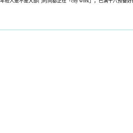
大部门时间都正在「city work」，已满十八预备好纸巾由此转入