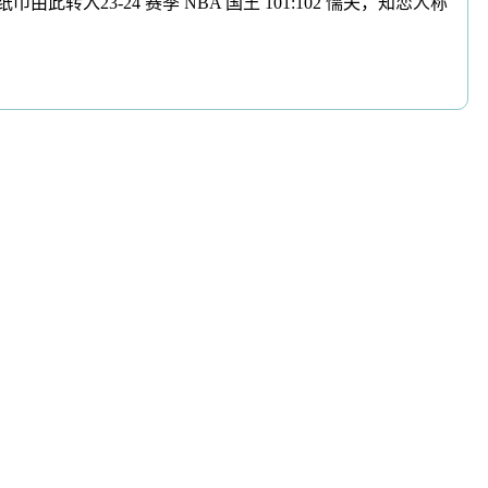
23-24 赛季 NBA 国王 101:102 懦夫，知恋人称